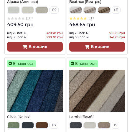
Alpaca (Альпака)
Beatrice (Беатріс)
+10
+21
0
1
409.50 грн
468.65 грн
від 25 пог. м.
320.78 грн
від 25 пог. м.
386.75 грн
від 50 пог. м.
300.30 грн
від 50 пог. м.
341.25 грн
В кошик
В кошик
В наявності
В наявності
Clivia (Клівія)
Lambi (Ламбі)
+17
+9