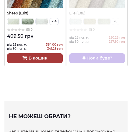
Sheep (Шіп)
Elle (Ель)
+14
+8
0
0
409.50 грн
від 25 пог. м.
250.25 грн
від 50 пог. м.
227.50 грн
від 25 пог. м.
364.00 грн
від 50 пог. м.
341.25 грн
В кошик
Коли буде?
НЕ МОЖЕШ ОБРАТИ?
Залиште Ваш номер телефону і ми допоможемо