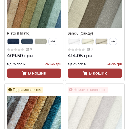
Plato (Плато)
Sandu (Санду)
+14
+4
0
0
409.50 грн
414.05 грн
від 25 пог. м.
268.45 грн
від 25 пог. м.
313.95 грн
В кошик
В кошик
Під замовлення
Немає в наявності