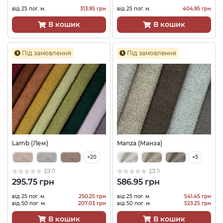
від 25 пог. м.
313.95 грн
від 25 пог. м.
404.95 грн
В кошик
В кошик
Під замовлення
Під замовлення
Lamb (Лем)
Manza (Манза)
+20
+5
0
0
295.75 грн
586.95 грн
від 25 пог. м.
250.25 грн
від 25 пог. м.
541.45 грн
від 50 пог. м.
207.03 грн
від 50 пог. м.
523.25 грн
В кошик
В кошик