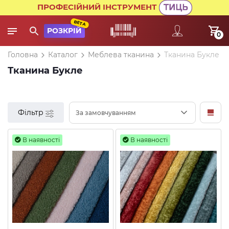
ПРОФЕСІЙНИЙ ІНСТРУМЕНТ
BETA
РОЗКРІЙ
0
Головна
Каталог
Меблева тканина
Тканина Букле
Тканина Букле
Фільтр
За замовчуванням
В наявності
В наявності