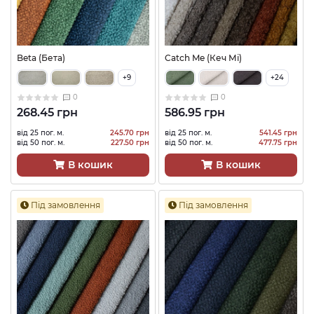
Beta (Бета)
Catch Me (Кеч Мі)
+9
+24
0
0
268.45 грн
586.95 грн
від 25 пог. м.
245.70 грн
від 25 пог. м.
541.45 грн
від 50 пог. м.
227.50 грн
від 50 пог. м.
477.75 грн
В кошик
В кошик
Під замовлення
Під замовлення