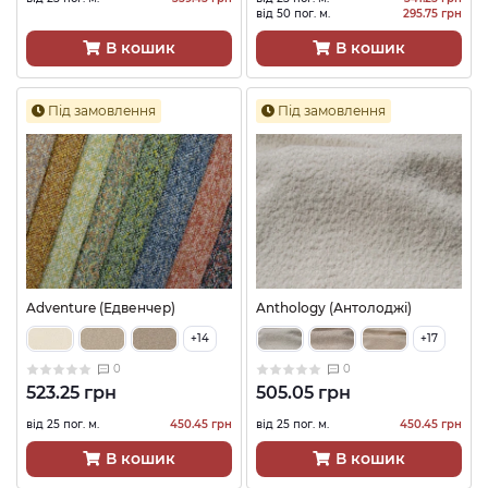
від 50 пог. м.
295.75 грн
В кошик
В кошик
Під замовлення
Під замовлення
Adventure (Едвенчер)
Anthology (Антолоджі)
+14
+17
0
0
523.25 грн
505.05 грн
від 25 пог. м.
450.45 грн
від 25 пог. м.
450.45 грн
В кошик
В кошик