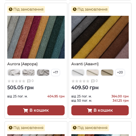
Під замовлення
Під замовлення
Aurora (Аврора)
Avanti (Аванті)
+17
+20
0
0
505.05 грн
409.50 грн
від 25 пог. м.
404.95 грн
від 25 пог. м.
364.00 грн
від 50 пог. м.
341.25 грн
В кошик
В кошик
Під замовлення
Під замовлення