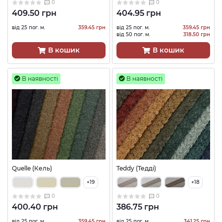
0
0
409.50 грн
404.95 грн
від 25 пог. м.
359.45 грн
від 25 пог. м.
359.45 грн
від 50 пог. м.
318.50 грн
В кошик
В кошик
В наявності
В наявності
Quelle (Кель)
Teddy (Тедді)
+19
+18
0
0
400.40 грн
386.75 грн
від 25 пог. м.
359.45 грн
від 25 пог. м.
341.25 грн