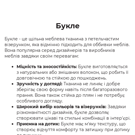
Букле
Букле - це щільна меблева тканина з петельчастим
візерунком, яка відмінно підходить для оббивки меблів.
Вона популярна серед дизайнерів та виробників
меблів завдяки своїм перевагам:
Міцність та зносостійкість:
Букле виготовляється
з натуральних або змішаних волокон, що робить її
довговічною та стійкою до пошкоджень.
Зручність у догляді:
Тканина не линяє і добре
зберігає свою форму навіть після багаторазового
прання. Вона також стійка до плям і не потребує
особливого догляду.
Широкий вибір кольорів та візерунків:
Завдяки
різноманітності дизайнів, букле дозволяє
створювати цікаві та стильні комбінації в інтер'єрі.
Приємна на дотик:
Букле має м'яку текстуру, що
створює відчуття комфорту та затишку при дотику