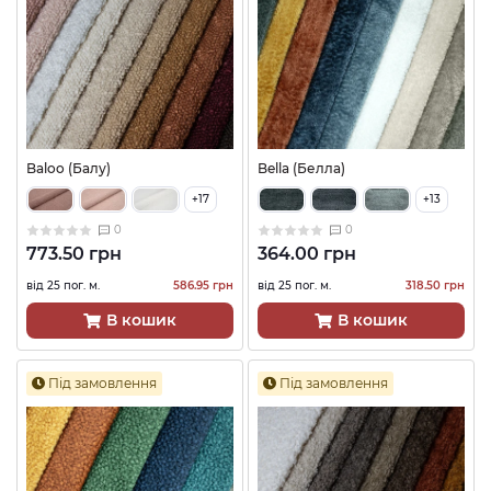
Baloo (Балу)
Bella (Белла)
+17
+13
0
0
773.50 грн
364.00 грн
від 25 пог. м.
586.95 грн
від 25 пог. м.
318.50 грн
В кошик
В кошик
Під замовлення
Під замовлення