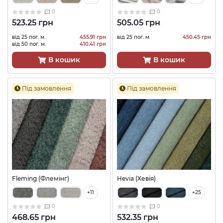
0
0
523.25 грн
505.05 грн
від 25 пог. м.
455.91 грн
від 25 пог. м.
450.45 грн
від 50 пог. м.
410.41 грн
В кошик
В кошик
Під замовлення
Під замовлення
Fleming (Флемінг)
Hevia (Хевія)
+11
+25
0
0
468.65 грн
532.35 грн