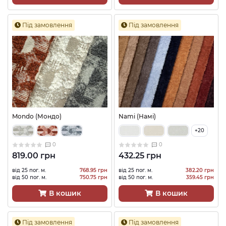
Під замовлення
Під замовлення
Mondo (Мондо)
Nami (Намі)
+20
0
0
819.00 грн
432.25 грн
від 25 пог. м.
768.95 грн
від 25 пог. м.
382.20 грн
від 50 пог. м.
750.75 грн
від 50 пог. м.
359.45 грн
В кошик
В кошик
Під замовлення
Під замовлення