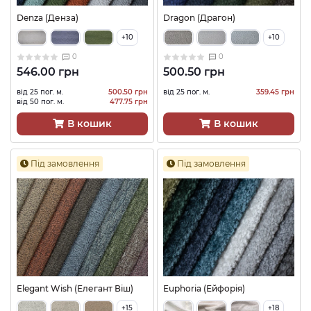
Denza (Денза)
Dragon (Драгон)
+10
+10
0
0
546.00 грн
500.50 грн
від 25 пог. м.
500.50 грн
від 25 пог. м.
359.45 грн
від 50 пог. м.
477.75 грн
В кошик
В кошик
Під замовлення
Під замовлення
Elegant Wish (Елегант Віш)
Euphoria (Ейфорія)
+15
+18