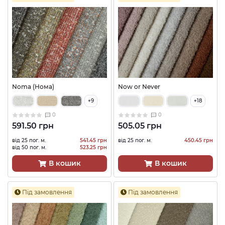
Noma (Нома)
Now or Never
+9
+18
0
0
591.50 грн
505.05 грн
від 25 пог. м.
541.45 грн
від 25 пог. м.
450.45 грн
від 50 пог. м.
523.25 грн
В кошик
В кошик
Під замовлення
Під замовлення