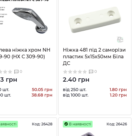
лева ніжка хром NH
Ніжка 481 під 2 саморізи
9-90 (НХ С 309-90)
пластик 5х15х50мм Біла
ДС
0
0
43 грн
2.40 грн
0 шт.
50.05 грн
від 250 шт.
1.80 грн
00 шт.
38.68 грн
від 1000 шт.
1.20 грн
аявності
Код:
26428
В наявності
Код:
26426