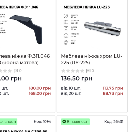
ева ніжка Ф.311.046
Меблева ніжка хром LU-
8 (чорна матова)
225 (ЛУ-225)
0
0
.00 грн
136.50 грн
0 шт.
180.00 грн
від 10 шт.
113.75 грн
0 шт.
168.00 грн
від 20 шт.
88.73 грн
аявності
Код:
1094
В наявності
Код:
26431