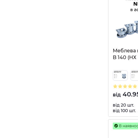
Меблева 
B 140 (НХ 
40.9
від
від 20 шт.
від 100 шт.
В наявнос