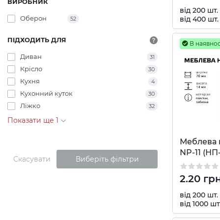
ВИРОБНИК
від 200 шт.
Оберон
від 400 шт.
52
ПIДХОДИТЬ ДЛЯ
В наявнос
Диван
31
Крісло
30
Кухня
4
Кухонний куток
30
Ліжко
32
Показати ще 1
Меблева 
NP-11 (НП-
Скасувати
Виберіть фільтри
2.20 гр
від 200 шт.
від 1000 шт