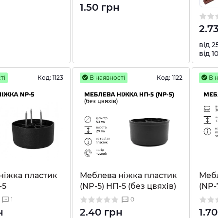
1.50 грн
2.7
від 2
від 1
ті
Код:
1123
В наявності
Код:
1122
В н
ніжка пластик
Меблева ніжка пластик
Мебл
-5
(NP-5) НП-5 (без цвяхів)
(NP-
1
0
н
2.40 грн
1.7