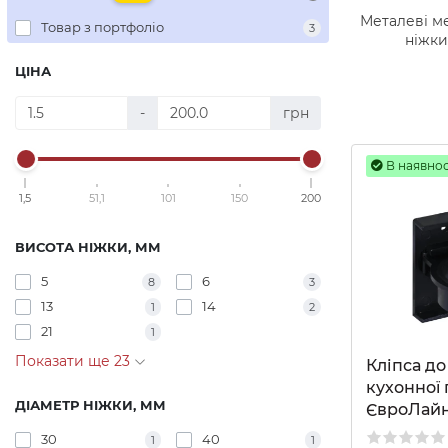
Металеві м
Товар з портфоліо
3
ніжки
ЦІНА
-
грн
В наявнос
1,5
51,1
101
150
200
ВИСОТА НІЖКИ, ММ
5
6
8
3
13
14
1
2
21
1
Показати ще 23
Кліпса до
кухонної
ДІАМЕТР НІЖКИ, ММ
ЄвроЛай
30
40
1
1