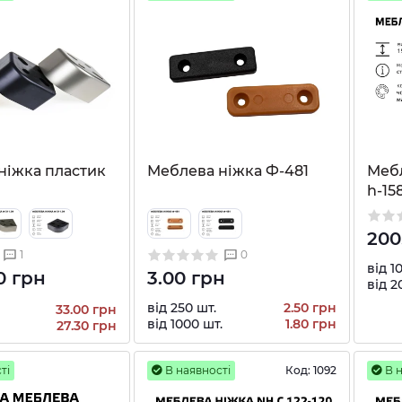
ніжка пластик
Меблева ніжка Ф-481
Мебл
h-15
200
1
0
від 1
0 грн
3.00 грн
від 2
від 250 шт.
2.50 грн
33.00 грн
від 1000 шт.
1.80 грн
27.30 грн
ті
В наявності
Код:
1092
В н