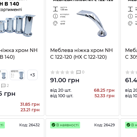
ніжка хром NH
Меблева ніжка хром NH
Меб
В 140)
C 122-120 (НХ С 122-120)
C 30
0
+3
91.00 грн
61.
2
від 20 шт.
68.25 грн
від 2
5 грн
від 100 шт.
52.33 грн
від 1
31.85 грн
23.21 грн
ті
Код:
26432
В наявності
Код:
26429
В н