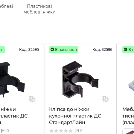
еблеві
Пластикові
меблеві ніжки
ті
Код:
32595
В наявності
Код:
32596
В н
 ніжки
Кліпса до ніжки
Мебл
 пластик ДС
кухонної пластик ДС
тисн
н
СтандартЛайн
(пла
0
0