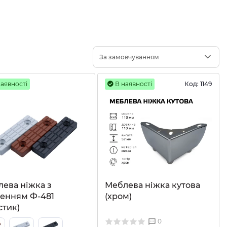
За замовчуванням
аявності
В наявності
Код:
1149
ева ніжка з
Меблева ніжка кутова
енням Ф-481
(хром)
стик)
0