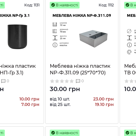
ті
Код:
1131
В наявності
Код:
1112
В н
ніжка пластик
Меблева ніжка пластик
Мебл
(НП-Гр 3.1)
NP-Ф.311.09 (25*70*70)
ТВ 0
0
0
рн
30.00 грн
10.
10.00 грн
від 10 шт.
23.00 грн
7.00 грн
від 25 шт.
19.10 грн
ті
В наявності
В н