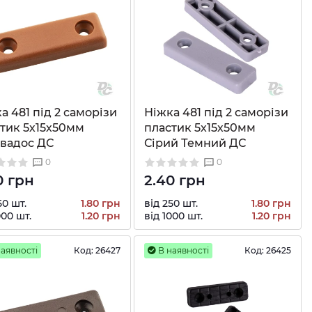
а 481 під 2 саморізи
Ніжка 481 під 2 саморізи
тик 5х15х50мм
пластик 5х15х50мм
вадос ДС
Сірий Темний ДС
0
0
0 грн
2.40 грн
50 шт.
1.80 грн
від 250 шт.
1.80 грн
000 шт.
1.20 грн
від 1000 шт.
1.20 грн
аявності
Код:
26427
В наявності
Код:
26425