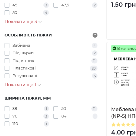
1.50 грн
45
47,5
3
2
50
4
Показати ще 3
ОСОБЛИВІСТЬ НІЖКИ
Забивна
4
В наявнос
Під шуруп
2
Підпятник
11
Пластикові
28
Регульовані
5
Показати ще 1
ШИРИНА НІЖКИ, ММ
38
50
Меблева 
1
11
(NP-5) НП
70
84
3
1
110
1
4.00 гр