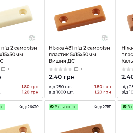
 під 2 саморізи
Ніжка 481 під 2 саморізи
Ніжк
5х15х50мм
пластик 5х15х50мм
плас
ДС
Вишня ДС
Каль
0
0
н
2.40 грн
2.4
1.80 грн
від 250 шт.
1.80 грн
від 2
.
1.20 грн
від 1000 шт.
1.20 грн
від 1
ті
Код:
26430
В наявності
Код:
27151
В н