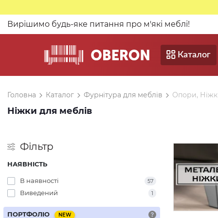
Вирішимо будь-яке питання про м'які меблі!
Каталог
Головна
Каталог
Фурнітура для меблів
Опори, Ніжк
Ніжки для меблів
Фільтр
НАЯВНІСТЬ
В наявності
57
Виведений
1
ПОРТФОЛІО
NEW