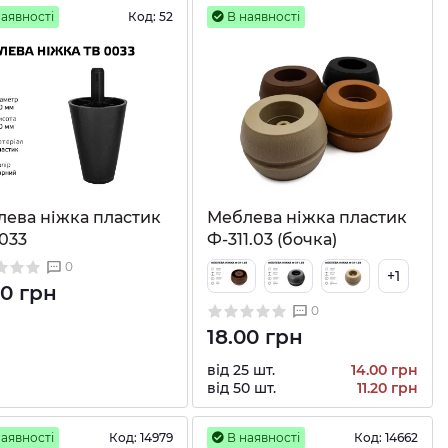
аявності
Код:
52
В наявності
ева ніжка пластик
Меблева ніжка пластик
033
Ф-311.03 (бочка)
0
+1
00 грн
0
18.00 грн
від 25 шт.
14.00 грн
від 50 шт.
11.20 грн
аявності
Код:
14979
В наявності
Код:
14662