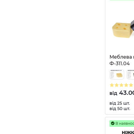
Меблева 
Ф-311.04
43.0
від
від 25 шт.
від 50 шт.
В наявнос