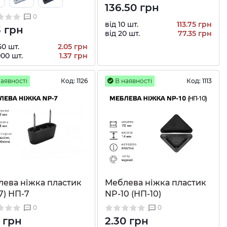
136.50 грн
0
від 10 шт.
113.75 грн
3 грн
від 20 шт.
77.35 грн
50 шт.
2.05 грн
000 шт.
1.37 грн
аявності
Код:
1126
В наявності
Код:
1113
ева ніжка пластик
Меблева ніжка пластик
7) НП-7
NP-10 (НП-10)
0
0
0 грн
2.30 грн