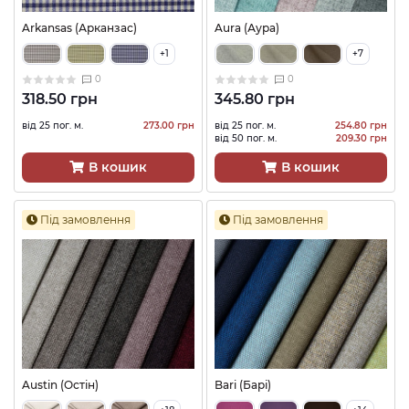
Arkansas (Арканзас)
Aura (Аура)
+1
+7
0
0
318.50 грн
345.80 грн
від 25 пог. м.
273.00 грн
від 25 пог. м.
254.80 грн
від 50 пог. м.
209.30 грн
В кошик
В кошик
Під замовлення
Під замовлення
Austin (Остін)
Bari (Барі)