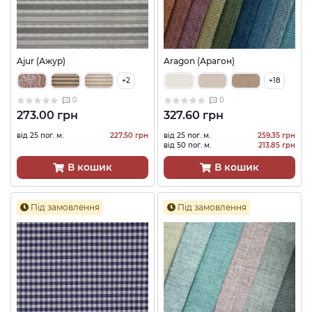
Ajur (Ажур)
Aragon (Арагон)
+2
+18
0
0
273.00 грн
327.60 грн
від 25 пог. м.
227.50 грн
від 25 пог. м.
259.35 грн
від 50 пог. м.
213.85 грн
В кошик
В кошик
Під замовлення
Під замовлення