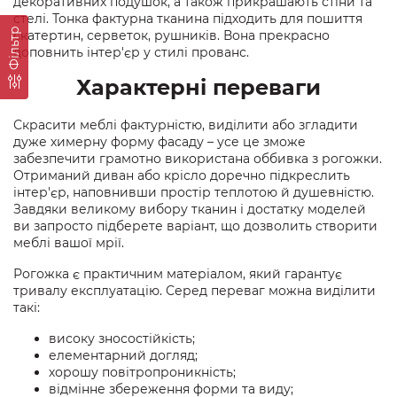
декоративних подушок, а також прикрашають стіни та
стелі. Тонка фактурна тканина підходить для пошиття
Фільтр
скатертин, серветок, рушників. Вона прекрасно
доповнить інтер'єр у стилі прованс.
Характерні переваги
Скрасити меблі фактурністю, виділити або згладити
дуже химерну форму фасаду – усе це зможе
забезпечити грамотно використана оббивка з рогожки.
Отриманий диван або крісло доречно підкреслить
інтер'єр, наповнивши простір теплотою й душевністю.
Завдяки великому вибору тканин і достатку моделей
ви запросто підберете варіант, що дозволить створити
меблі вашої мрії.
Рогожка є практичним матеріалом, який гарантує
тривалу експлуатацію. Серед переваг можна виділити
такі:
високу зносостійкість;
елементарний догляд;
хорошу повітропроникність;
відмінне збереження форми та виду;