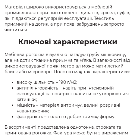
Матеріал широко використовується в меблевій
промисловості при виготовленні диванів, крісел, пуфів,
які піддаються регулярній експлуатації. Текстиль
приємний на дотик, а при появі забруднень запросто
чиститься.
Ключові характеристики
Меблева рогожка візуально нагадує грубу мішковину,
але на дотик тканина приємна та м'яка. В залежності від
використовуваної пряжі матеріал може мати легкий
блиск або мікроворс. Полотно має такі характеристики:
високу щільність – 190 г/м2;
антипілінгованість – навіть при інтенсивній
експлуатації на поверхні тканини не утворюються
катишки;
міцність – матеріал витримує великі розривні
навантаження;
фактурність – полотно добре тримає форму.
В асортименті представлена ​​однотонна, строката та
принтована рогожка. Фактура може бути з вираженим