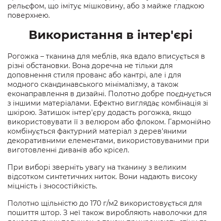
рельєфом, що імітує мішковину, або з майже гладкою
поверхнею.
Використання в інтер'єрі
Рогожка – тканина для меблів, яка вдало вписується в
різні обстановки. Вона доречна не тільки для
доповнення стиля прованс або кантрі, але і для
модного скандинавського мінімалізму, а також
еконаправлення в дизайні. Полотно добре поєднується
з іншими матеріалами. Ефектно виглядає комбінація зі
шкірою. Затишок інтер'єру додасть рогожка, якщо
використовувати її з велюром або флоком. Гармонійно
комбінується фактурний матеріал з дерев'яними
декоративними елементами, використовуваними при
виготовленні диванів або крісел.
При виборі зверніть увагу на тканину з великим
відсотком синтетичних ниток. Вони надають високу
міцність і зносостійкість.
Полотно щільністю до 170 г/м2 використовується для
пошиття штор. З неї також виробляють наволочки для