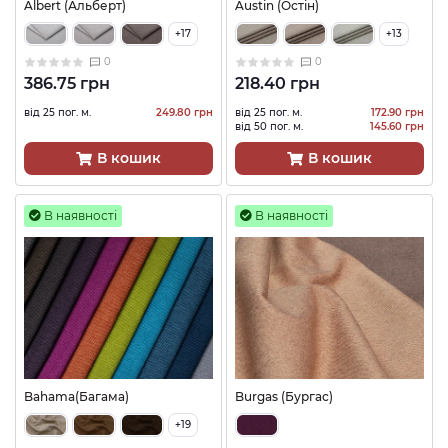
Albert (Альберт)
Austin (Остін)
+17
+13
0
0
386.75 грн
218.40 грн
від 25 пог. м.
249.80 грн
від 25 пог. м.
172.90 грн
від 50 пог. м.
145.60 грн
В кошик
В кошик
В наявності
В наявності
Bahama(Багама)
Burgas (Бургас)
+19