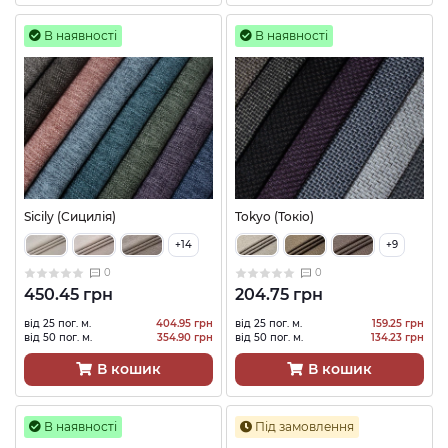
В наявності
В наявності
Sicily (Сицилія)
Tokyo (Токіо)
+14
+9
0
0
450.45 грн
204.75 грн
від 25 пог. м.
404.95 грн
від 25 пог. м.
159.25 грн
від 50 пог. м.
354.90 грн
від 50 пог. м.
134.23 грн
В кошик
В кошик
В наявності
Під замовлення