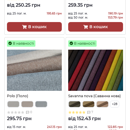
від
250.25 грн
259.35 грн
від 25 пог. м.
195.65 грн
від 25 пог. м.
190.19 грн
від 50 пог. м.
153.79 грн
В кошик
В кошик
В наявності
В наявності
Polo (Поло)
Savanna nova (Саванна нова)
+28
0
7
295.75 грн
від
152.43 грн
від 15 пог. м.
241.15 грн
від 25 пог. м.
122.85 грн