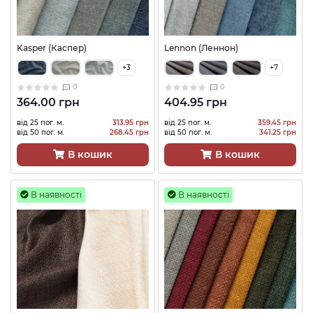
Kasper (Каспер)
Lennon (Леннон)
+3
+7
0
0
364.00 грн
404.95 грн
від 25 пог. м.
313.95 грн
від 25 пог. м.
359.45 грн
від 50 пог. м.
268.45 грн
від 50 пог. м.
341.25 грн
В кошик
В кошик
В наявності
В наявності