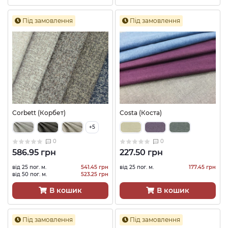
Під замовлення
Під замовлення
Corbett (Корбет)
Costa (Коста)
+5
0
0
586.95 грн
227.50 грн
від 25 пог. м.
541.45 грн
від 25 пог. м.
177.45 грн
від 50 пог. м.
523.25 грн
В кошик
В кошик
Під замовлення
Під замовлення