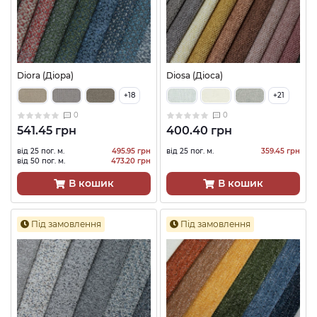
Diora (Діора)
Diosa (Діоса)
+18
+21
0
0
541.45 грн
400.40 грн
від 25 пог. м.
495.95 грн
від 25 пог. м.
359.45 грн
від 50 пог. м.
473.20 грн
В кошик
В кошик
Під замовлення
Під замовлення