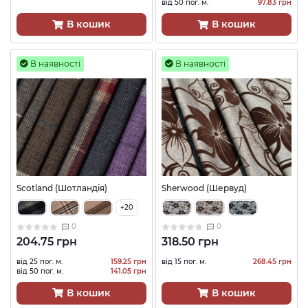
від 50 пог. м.
97.83 грн
В кошик
В кошик
В наявності
В наявності
Scotland (Шотландія)
Sherwood (Шервуд)
+20
0
0
204.75 грн
318.50 грн
від 25 пог. м.
159.25 грн
від 15 пог. м.
268.45 грн
від 50 пог. м.
141.05 грн
В кошик
В кошик