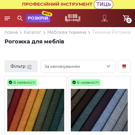
ПРОФЕСІЙНИЙ ІНСТРУМЕНТ
BETA
РОЗКРІЙ
0
Головна
Каталог
Меблева тканина
Тканина Рогожка
Рогожка для меблів
Фільтр
За замовчуванням
В наявності
В наявності