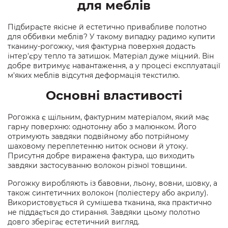
для меблів
Підбираєте якісне й естетично привабливе полотно
для оббивки меблів? У такому випадку радимо купити
тканину-рогожку, чия фактурна поверхня додасть
інтер'єру тепло та затишок. Матеріал дуже міцний. Він
добре витримує навантаження, а у процесі експлуатації
м'яких меблів відсутня деформація текстилю.
Основні властивості
Рогожка є щільним, фактурним матеріалом, який має
гарну поверхню: однотонну або з малюнком. Його
отримують завдяки подвійному або потрійному
шаховому переплетенню ниток основи й утоку.
Присутня добре виражена фактура, що виходить
завдяки застосуванню волокон різної товщини.
Рогожку виробляють із бавовни, льону, вовни, шовку, а
також синтетичних волокон (поліестеру або акрилу).
Використовується й сумішева тканина, яка практично
не піддається до стирання. Завдяки цьому полотно
довго зберігає естетичний вигляд.