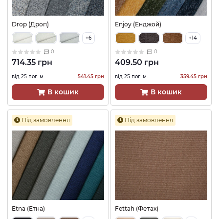
Drop (Дроп)
Enjoy (Енджой)
+6
+14
0
0
714.35 грн
409.50 грн
від 25 пог. м.
541.45 грн
від 25 пог. м.
359.45 грн
В кошик
В кошик
Під замовлення
Під замовлення
Etna (Етна)
Fettah (Фетах)