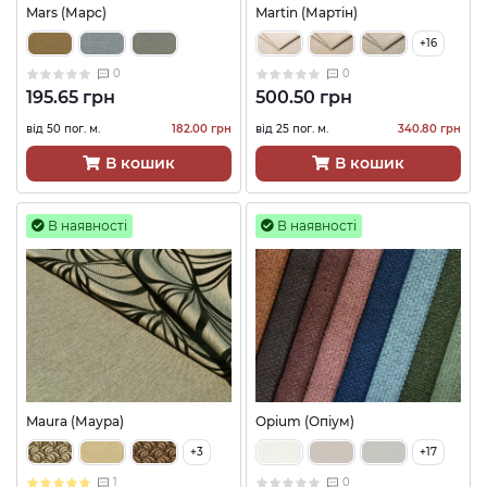
Mars (Марс)
Martin (Мартін)
+16
0
0
195.65 грн
500.50 грн
від 50 пог. м.
182.00 грн
від 25 пог. м.
340.80 грн
В кошик
В кошик
В наявності
В наявності
Maura (Маура)
Opium (Опіум)
+3
+17
1
0