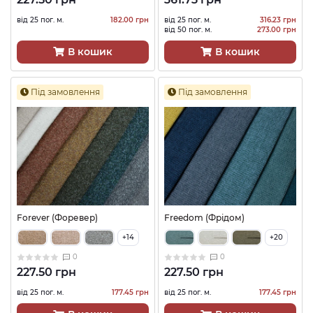
від 25 пог. м.
182.00 грн
від 25 пог. м.
316.23 грн
від 50 пог. м.
273.00 грн
В кошик
В кошик
Під замовлення
Під замовлення
Forever (Форевер)
Freedom (Фрідом)
+14
+20
0
0
227.50 грн
227.50 грн
від 25 пог. м.
177.45 грн
від 25 пог. м.
177.45 грн