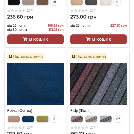
+8
+1
0
0
236.60 грн
273.00 грн
від 25 пог. м.
168.35 грн
від 25 пог. м.
227.50 грн
від 50 пог. м.
131.95 грн
В кошик
В кошик
Під замовлення
Під замовлення
Fetva (Фетва)
Fidji (Фіджі)
+1
+16
0
0
227.50 грн
361.73 грн