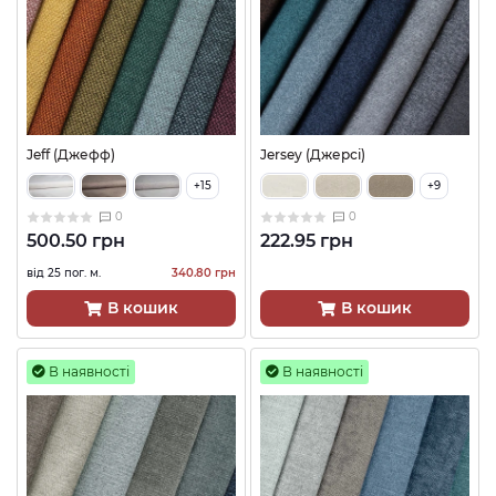
Jeff (Джефф)
Jersey (Джерсі)
+15
+9
0
0
500.50 грн
222.95 грн
від 25 пог. м.
340.80 грн
В кошик
В кошик
В наявності
В наявності