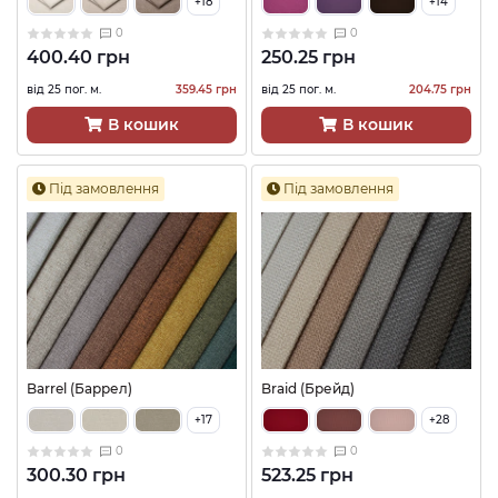
+18
+14
0
0
400.40 грн
250.25 грн
від 25 пог. м.
359.45 грн
від 25 пог. м.
204.75 грн
В кошик
В кошик
Під замовлення
Під замовлення
Barrel (Баррел)
Braid (Брейд)
+17
+28
0
0
300.30 грн
523.25 грн