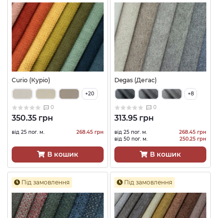
Curio (Куріо)
Degas (Дегас)
+20
+8
0
0
350.35 грн
313.95 грн
від 25 пог. м.
268.45 грн
від 25 пог. м.
268.45 грн
від 50 пог. м.
250.25 грн
В кошик
В кошик
Під замовлення
Під замовлення