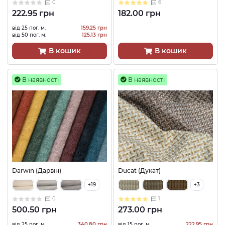
0
6
222.95 грн
182.00 грн
від 25 пог. м.
159.25 грн
від 50 пог. м.
125.13 грн
В кошик
В кошик
В наявності
В наявності
Darwin (Дарвін)
Ducat (Дукат)
+19
+3
0
1
500.50 грн
273.00 грн
від 25 пог. м.
340.80 грн
від 15 пог. м.
222.95 грн