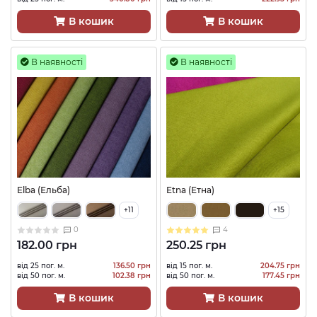
В кошик
В кошик
В наявності
В наявності
Elba (Ельба)
Etna (Етна)
+11
+15
0
4
182.00 грн
250.25 грн
від 25 пог. м.
136.50 грн
від 15 пог. м.
204.75 грн
від 50 пог. м.
102.38 грн
від 50 пог. м.
177.45 грн
В кошик
В кошик