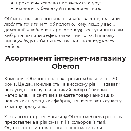
прекрасну яскраво виражену фактуру;
екологічну безпеку й гіпоалергенність.
Оббивна тканина рогожка приваблює котів, тварини
люблять точити кігті об полотно. Тому, якщо у вас є
домашній улюбленець, рекомендується зупинити свій
вибір на тканини з ефектом «антикіготь». В іншому
випадку будуть з'являтися зачіпки, що зіпсує красу
меблів.
Асортимент інтернет-магазину
Oberon
Компанія «Оберон» працює протягом більше ніж 20
років. Це дає можливість на високому рівні надавати
послуги, пропонуючи великий вибір оббивних
матеріалів. На сайті ви знайдете товар найкращих
польських і турецьких фабрик, які постачають сучасну
та міцну продукцію.
У каталозі інтернет-магазину Oberon меблева рогожка
представлена ​​в різноманітній кольоровій гамі.
Однотонні, принтовані, двоколірні матеріали