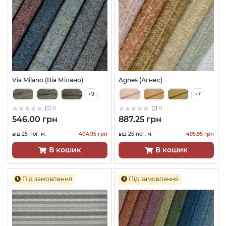
Via Milano (Віа Мілано)
Agnes (Агнес)
+9
+7
0
0
546.00 грн
887.25 грн
від 25 пог. м.
404.95 грн
від 25 пог. м.
495.95 грн
В кошик
В кошик
Під замовлення
Під замовлення