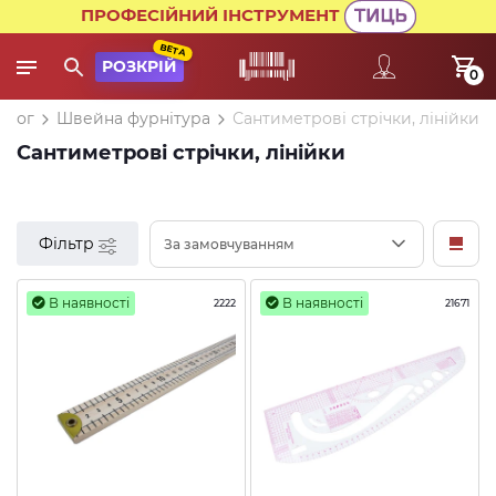
ПРОФЕСІЙНИЙ ІНСТРУМЕНТ
BETA
РОЗКРІЙ
0
алог
Швейна фурнітура
Сантиметрові стрічки, лінійки
Сантиметрові стрічки, лінійки
Фільтр
За замовчуванням
В наявності
В наявності
2222
21671