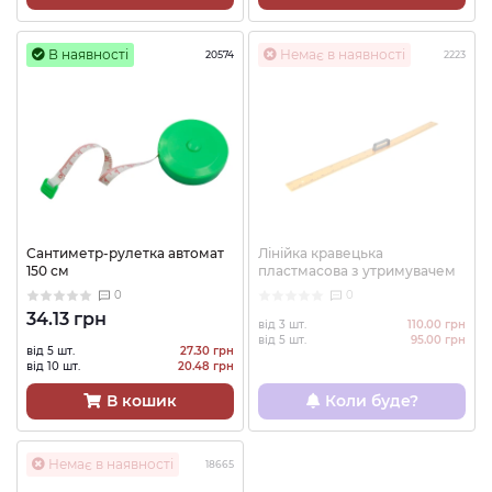
В наявності
Немає в наявності
20574
2223
Сантиметр-рулетка автомат
Лінійка кравецька
150 см
пластмасова з утримувачем
0
0
34.13 грн
від 3 шт.
110.00 грн
від 5 шт.
95.00 грн
від 5 шт.
27.30 грн
від 10 шт.
20.48 грн
В кошик
Коли буде?
Немає в наявності
18665