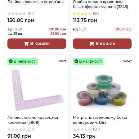
Лінійка кравецька дерев'яна
Лінійка лекало кравецька
багатофункціональна (3245)
0
2
150.00 грн
113.75 грн
від 10 шт.
120.00 грн
від 5 шт.
136.50 грн
від 25 шт.
95.00 грн
В кошик
В кошик
В наявності
В наявності
21673
34347
Лінійка лекало кравецька
Метр в пластиковому боксі
косинець (5808)
кольоровий, 1,5м
0
0
91.00 грн
34.13 грн