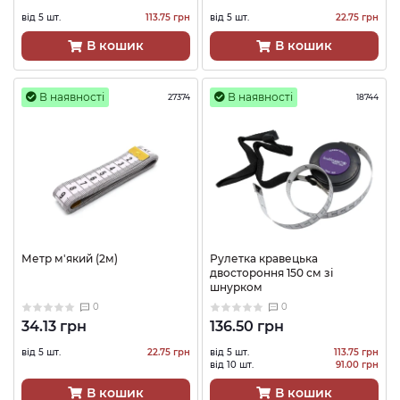
від 5 шт.
113.75 грн
від 5 шт.
22.75 грн
В кошик
В кошик
В наявності
В наявності
27374
18744
Метр м'який (2м)
Рулетка кравецька
двостороння 150 см зі
шнурком
0
0
34.13 грн
136.50 грн
від 5 шт.
22.75 грн
від 5 шт.
113.75 грн
від 10 шт.
91.00 грн
В кошик
В кошик