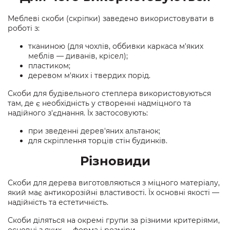
Меблеві скоби (скріпки) заведено використовувати в
роботі з:
тканиною (для чохлів, оббивки каркаса м'яких
меблів — диванів, крісел);
пластиком;
деревом м'яких і твердих порід.
Скоби для будівельного степлера використовуються
там, де є необхідність у створенні надміцного та
надійного з'єднання. Їх застосовують:
при зведенні дерев'яних альтанок;
для скріплення торців стін будинків.
Різновиди
Скоби для дерева виготовляються з міцного матеріалу,
який має антикорозійні властивості. Їх основні якості —
надійність та естетичність.
Скоби діляться на окремі групи за різними критеріями,