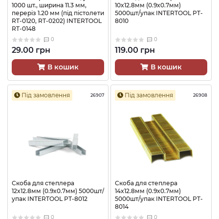
1000 шт., ширина 11.3 мм,
10x12.8мм (0.9x0.7мм)
переріз 1.20 мм (під пістолети
5000шт/упак INTERTOOL PT-
RT-0120, RT-0202) INTERTOOL
8010
RT-0148
0
0
29.00 грн
119.00 грн
В кошик
В кошик
Під замовлення
Під замовлення
26907
26908
Скоба для степлера
Скоба для степлера
12x12.8мм (0.9x0.7мм) 5000шт/
14x12.8мм (0.9x0.7мм)
упак INTERTOOL PT-8012
5000шт/упак INTERTOOL PT-
8014
0
0