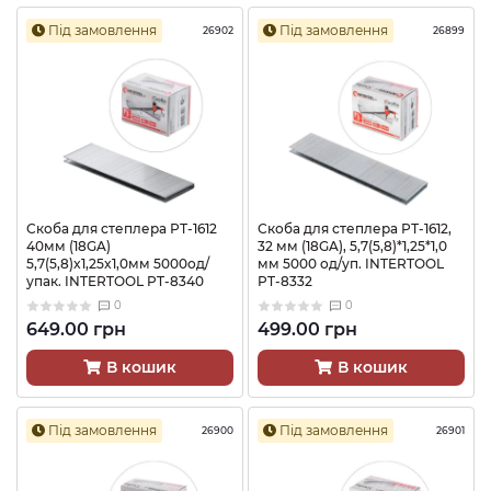
Під замовлення
Під замовлення
26902
26899
Скоба для степлера РТ-1612
Скоба для степлера РТ-1612,
40мм (18GA)
32 мм (18GA), 5,7(5,8)*1,25*1,0
5,7(5,8)x1,25x1,0мм 5000од/
мм 5000 од/уп. INTERTOOL
упак. INTERTOOL PT-8340
PT-8332
0
0
649.00 грн
499.00 грн
В кошик
В кошик
Під замовлення
Під замовлення
26900
26901