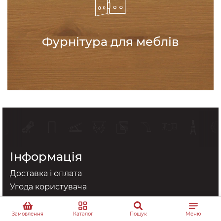
Фурнітура для меблів
Інформація
Доставка і оплата
Угода користувача
Умови повернення
Оптові знижки
Замовлення
Каталог
Пошук
Меню