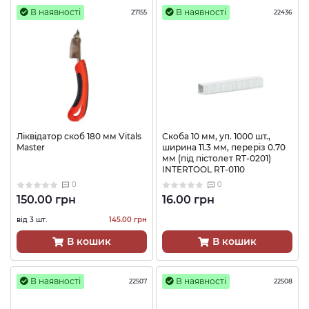
В наявності
В наявності
27155
22436
Ліквідатор скоб 180 мм Vitals
Скоба 10 мм, уп. 1000 шт.,
Master
ширина 11.3 мм, переріз 0.70
мм (під пістолет RT-0201)
INTERTOOL RT-0110
0
0
150.00 грн
16.00 грн
від 3 шт.
145.00 грн
В кошик
В кошик
В наявності
В наявності
22507
22508