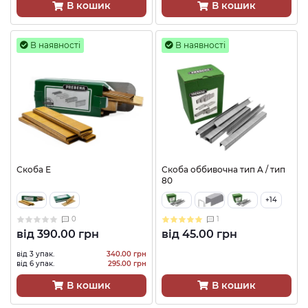
В кошик
В кошик
В наявності
В наявності
Скоба Е
Скоба оббивочна тип A / тип
80
+14
0
1
від
390.00 грн
від
45.00 грн
від 3 упак.
340.00 грн
від 6 упак.
295.00 грн
В кошик
В кошик