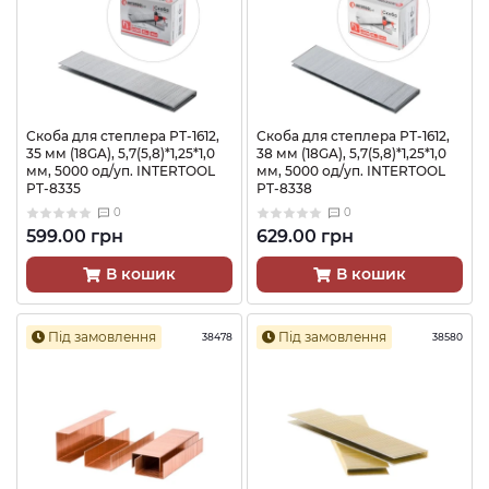
Скоба для степлера РТ-1612,
Скоба для степлера РТ-1612,
35 мм (18GA), 5,7(5,8)*1,25*1,0
38 мм (18GA), 5,7(5,8)*1,25*1,0
мм, 5000 од/уп. INTERTOOL
мм, 5000 од/уп. INTERTOOL
PT-8335
PT-8338
0
0
599.00 грн
629.00 грн
В кошик
В кошик
Під замовлення
Під замовлення
38478
38580