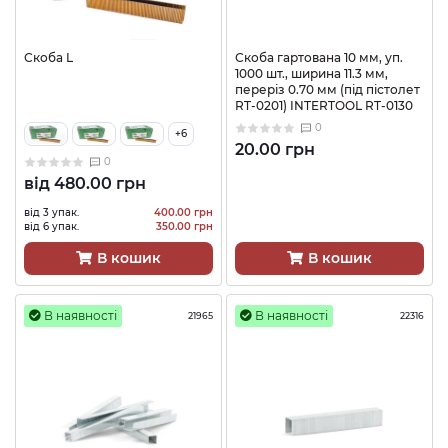
Скоба L
Скоба гартована 10 мм, уп.
1000 шт., ширина 11.3 мм,
переріз 0.70 мм (під пістолет
RT-0201) INTERTOOL RT-0130
0
+6
20.00 грн
0
від
480.00 грн
від 3 упак.
400.00 грн
від 6 упак.
350.00 грн
В кошик
В кошик
В наявності
В наявності
21965
22316