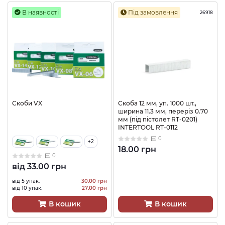
В наявності
Під замовлення
26918
Скоби VX
Скоба 12 мм, уп. 1000 шт.,
ширина 11.3 мм, переріз 0.70
мм (під пістолет RT-0201)
INTERTOOL RT-0112
0
+2
18.00 грн
0
від
33.00 грн
від 5 упак.
30.00 грн
від 10 упак.
27.00 грн
В кошик
В кошик