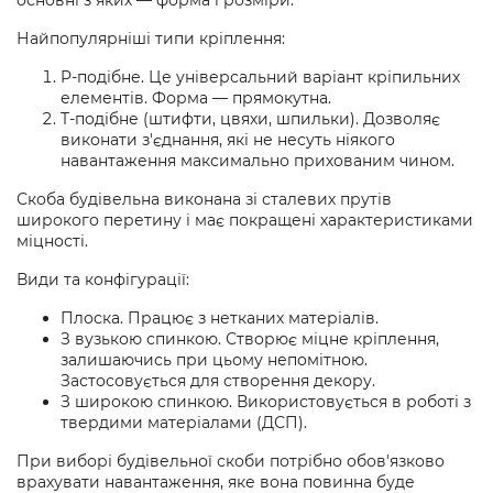
основні з яких — форма і розміри.
Найпопулярніші типи кріплення:
P-подібне. Це універсальний варіант кріпильних
елементів. Форма — прямокутна.
T-подібне (штифти, цвяхи, шпильки). Дозволяє
виконати з'єднання, які не несуть ніякого
навантаження максимально прихованим чином.
Скоба будівельна виконана зі сталевих прутів
широкого перетину і має покращені характеристиками
міцності.
Види та конфігурації:
Плоска. Працює з нетканих матеріалів.
З вузькою спинкою. Створює міцне кріплення,
залишаючись при цьому непомітною.
Застосовується для створення декору.
З широкою спинкою. Використовується в роботі з
твердими матеріалами (ДСП).
При виборі будівельної скоби потрібно обов'язково
врахувати навантаження, яке вона повинна буде