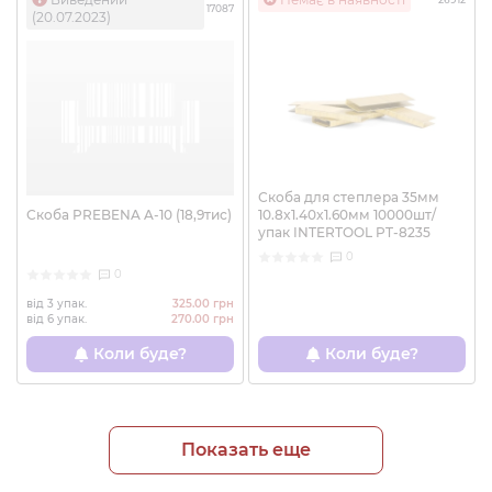
17087
(20.07.2023)
Скоба для степлера 35мм
Скоба PREBENA A-10 (18,9тис)
10.8x1.40x1.60мм 10000шт/
упак INTERTOOL PT-8235
0
0
від 3 упак.
325.00 грн
від 6 упак.
270.00 грн
Коли буде?
Коли буде?
Показать еще