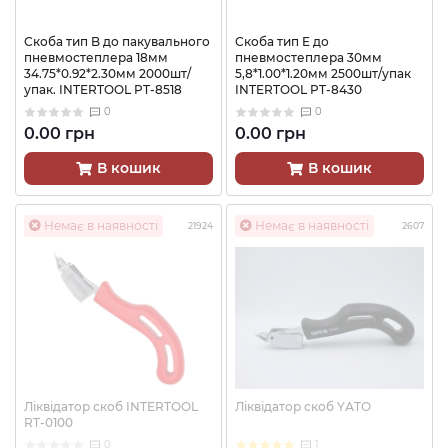
Скоба тип B до пакувального
Скоба тип E до
пневмостеплера 18мм
пневмостеплера 30мм
34.75*0.92*2.30мм 2000шт/
5,8*1.00*1.20мм 2500шт/упак
упак. INTERTOOL PT-8518
INTERTOOL PT-8430
0
0
0.00 грн
0.00 грн
В кошик
В кошик
Немає в наявності
Немає в наявності
21924
2607
Ліквідатор скоб INTERTOOL
Ліквідатор скоб YАTО
RT-0100
0
1