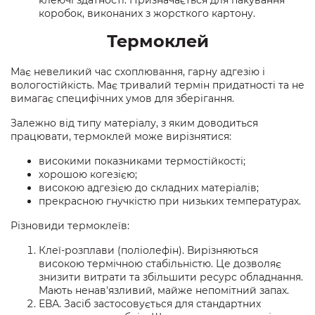
клеючі здатності. Призначається для пакування
коробок, виконаних з жорсткого картону.
Термоклей
Має невеликий час схоплювання, гарну адгезію і
вологостійкість. Має тривалий термін придатності та не
вимагає специфічних умов для зберігання.
Залежно від типу матеріалу, з яким доводиться
працювати, термоклей може вирізнятися:
високими показниками термостійкості;
хорошою когезією;
високою адгезією до складних матеріалів;
прекрасною гнучкістю при низьких температурах.
Різновиди термоклеїв:
Клеї-розплави (поліолефін). Вирізняються
високою термічною стабільністю. Це дозволяє
знизити витрати та збільшити ресурс обладнання.
Мають ненав'язливий, майже непомітний запах.
ЕВА. Засіб застосовується для стандартних