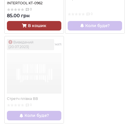
INTERTOOL KT-0962
0
0
85.00 грн
В кошик
Коли буде?
Виведений
14971
(20.07.2023)
Стретч плівка ВВ
0
Коли буде?