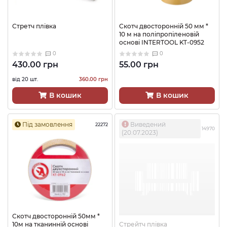
Стретч плівка
Скотч двосторонній 50 мм *
10 м на поліпропіленовій
основі INTERTOOL KT-0952
0
0
430.00 грн
55.00 грн
від 20 шт.
360.00 грн
В кошик
В кошик
Під замовлення
Виведений
22272
14970
(20.07.2023)
Скотч двосторонній 50мм *
10м на тканинній основі
Стрейтч плівка