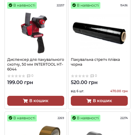
В наявності
В наявності
22257
15436
Диспенсер для пакувального
Пакувальна стретч плівка
скотчу, 50 мм INTERTOOL HT-
чорна
6044
0
0
199.00 грн
520.00 грн
від 6 шт.
470.00 грн
В кошик
В кошик
В наявності
В наявності
2269
22274