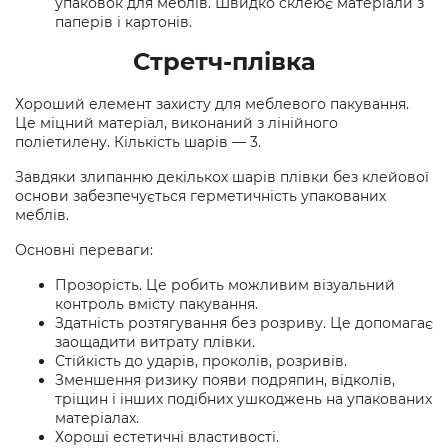
упаковок для меблів. Швидко склеює матеріали з
паперів і картонів.
Стретч-плівка
Хороший елемент захисту для меблевого пакування.
Це міцний матеріал, виконаний з лінійного
поліетилену. Кількість шарів — 3.
Завдяки злипанню декількох шарів плівки без клейової
основи забезпечується герметичність упакованих
меблів.
Основні переваги:
Прозорість. Це робить можливим візуальний
контроль вмісту пакування.
Здатність розтягування без розриву. Це допомагає
заощадити витрату плівки.
Стійкість до ударів, проколів, розривів.
Зменшення ризику появи подряпин, відколів,
тріщин і інших подібних ушкоджень на упакованих
матеріалах.
Хороші естетичні властивості.