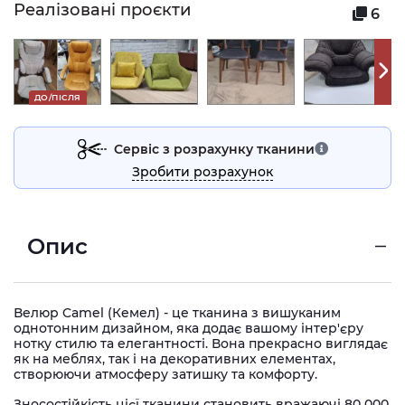
Реалізовані проєкти
6
ДО/ПІСЛЯ
Сервіс з розрахунку тканини
Зробити розрахунок
Опис
Велюр Camel (Кемел) - це тканина з вишуканим
однотонним дизайном, яка додає вашому інтер'єру
нотку стилю та елегантності. Вона прекрасно виглядає
як на меблях, так і на декоративних елементах,
створюючи атмосферу затишку та комфорту.
Зносостійкість цієї тканини становить вражаючі 80 000