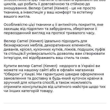
циклів, що робить її довговічною та стійкою до
зношування. Велюр Camel (Кемел) - це не просто
тканина, а інвестиція у ваш комфорт та естетику
вашого житла.
Особливістю цієї тканини є її антикіготь покриття, яке
захищає від підряпин та забруднень, зберігаючи її
первозданний вигляд на протязі тривалого часу.
Велюр Camel (Кемел) ідеально підходить для
безкаркасних меблів, декоративних елементів,
диванів, крісел, кухонних кутків, ліжків, подушок, пуфів
та стільців.ЇЇ універсальність дозволяє вам створювати
інтер'єри, які відображають ваш стиль та смак.
Купити велюр Camel (Кемел) недорого в Україні ви
можете на нашому сайті або в офлайн магазинах
"Оберон" у Києві. Ми гарантуємо швидке оформлення
замовлення та доставку в будь-який куточок країни в
зручний для клієнта спосіб, а також можливість
отримати консультацію від штатного майстра щодо тих
чи інших категорій товару.