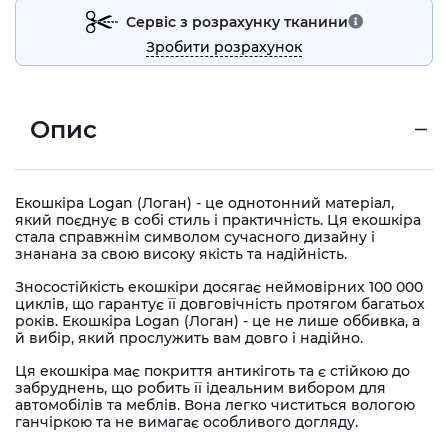
Сервіс з розрахунку тканини
Зробити розрахунок
Опис
Екошкіра Logan (Логан)
- це однотонний матеріал,
який поєднує в собі стиль і практичність.
Ця екошкіра
стала справжнім символом сучасного дизайну і
знанана за свою високу якість та надійність.
Зносостійкість екошкіри досягає неймовірних 100 000
циклів, що гарантує її довговічність протягом багатьох
років.
Екошкіра Logan (Логан) - це не лише оббивка, а
й вибір, який прослужить вам довго і надійно.
Ця екошкіра має покриття антикіготь та є стійкою до
забруднень, що робить її ідеальним вибором для
автомобілів та меблів.
Вона легко чиститься вологою
ганчіркою та не вимагає особливого догляду.