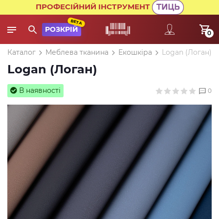
ПРОФЕСІЙНИЙ ІНСТРУМЕНТ
BETA
РОЗКРІЙ
0
Каталог
Меблева тканина
Екошкіра
Logan (Логан)
Logan (Логан)
В наявності
0