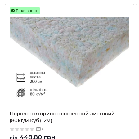
В наявності
Поролон вторинно спіненний листовий
(80кг/м.куб) (2м)
0
448.80 грн
від