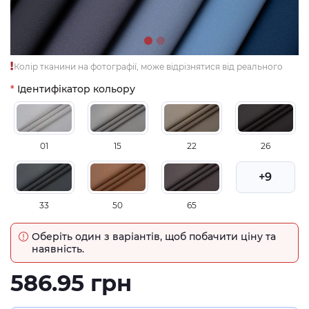
Колір тканини на фотографії, може відрізнятися від реального
Ідентифікатор кольору
01
15
22
26
+9
33
50
65
Оберіть один з варіантів, щоб побачити ціну та
наявність.
586.95 грн