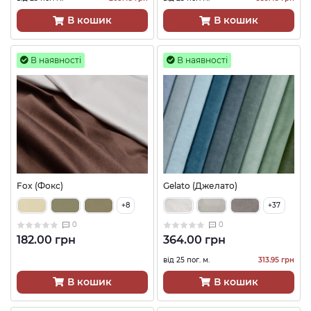
В кошик
В кошик
В наявності
В наявності
Fox (Фокс)
Gelato (Джелато)
+8
+37
0
0
182.00 грн
364.00 грн
від 25 пог. м.
313.95 грн
В кошик
В кошик