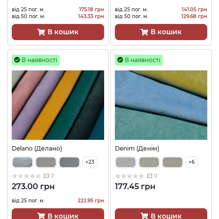
від 25 пог. м.
175.18 грн
від 25 пог. м.
141.05 грн
від 50 пог. м.
143.33 грн
від 50 пог. м.
129.68 грн
В кошик
В кошик
В наявності
В наявності
Delano (Делано)
Denim (Денім)
+23
+6
0
0
273.00 грн
177.45 грн
від 25 пог. м.
222.95 грн
В кошик
В кошик