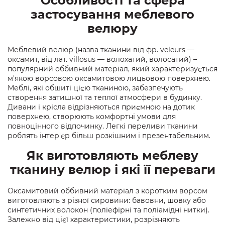
Особливості та сфера
застосування меблевого
велюру
Меблевий велюр (назва тканини від фр. veleurs —
оксамит, від лат. villosus — волохатий, волосатий) –
популярний оббивний матеріал, який характеризується
м'якою ворсовою оксамитовою лицьовою поверхнею.
Меблі, які обшиті цією тканиною, забезпечують
створення затишної та теплої атмосфери в будинку.
Дивани і крісла відрізняються приємною на дотик
поверхнею, створюють комфортні умови для
повноцінного відпочинку. Легкі переливи тканини
роблять інтер'єр більш розкішним і презентабельним.
Як виготовляють меблеву
тканину велюр і які її переваги
Оксамитовий оббивний матеріал з коротким ворсом
виготовляють з різної сировини: бавовни, шовку або
синтетичних волокон (поліефірні та поліамідні нитки).
Залежно від цієї характеристики, розрізняють