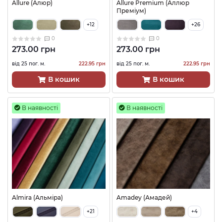
Allure (Алюр)
Allure Premium (Аллюр
Преміум)
+12
+26
0
0
273.00 грн
273.00 грн
від 25 пог. м.
222.95 грн
від 25 пог. м.
222.95 грн
В кошик
В кошик
В наявності
В наявності
Almira (Альміра)
Amadey (Амадей)
+21
+4