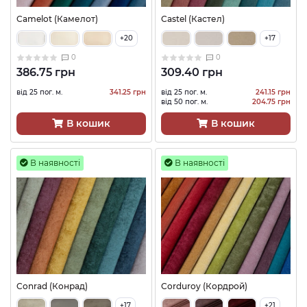
Camelot (Камелот)
Castel (Кастел)
+20
+17
0
0
386.75 грн
309.40 грн
від 25 пог. м.
341.25 грн
від 25 пог. м.
241.15 грн
від 50 пог. м.
204.75 грн
В кошик
В кошик
В наявності
В наявності
Conrad (Конрад)
Corduroy (Кордрой)
+17
+21