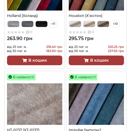
Holland (Холанд)
Houston (Х'юстон)
+11
+10
0
0
263.90 грн
295.75 грн
від 25 пог. м.
218.40 грн
від 25 пог. м.
250.25 грн
від 50 пог. м.
182.00 грн
від 50 пог. м.
227.50 грн
В кошик
В кошик
В наявності
В наявності
HT-0237 (ХТ-0237)
Impulse (Імпульс)