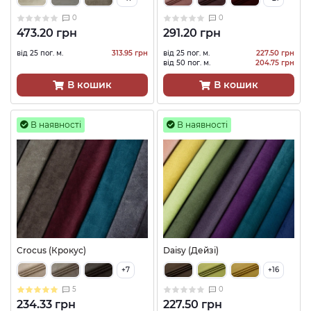
0
0
473.20 грн
291.20 грн
від 25 пог. м.
313.95 грн
від 25 пог. м.
227.50 грн
від 50 пог. м.
204.75 грн
В кошик
В кошик
В наявності
В наявності
Crocus (Крокус)
Daisy (Дейзі)
+7
+16
5
0
234.33 грн
227.50 грн