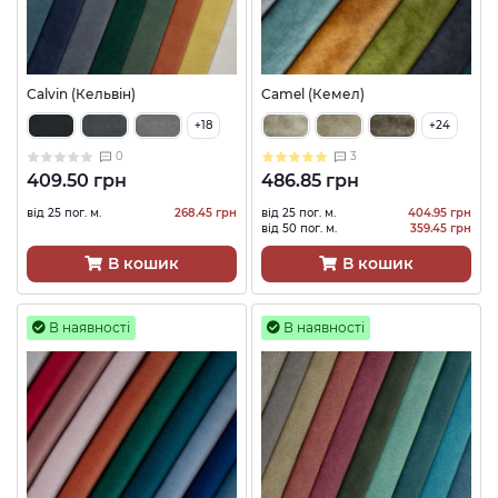
Calvin (Кельвін)
Camel (Кемел)
+18
+24
0
3
409.50 грн
486.85 грн
від 25 пог. м.
268.45 грн
від 25 пог. м.
404.95 грн
від 50 пог. м.
359.45 грн
В кошик
В кошик
В наявності
В наявності