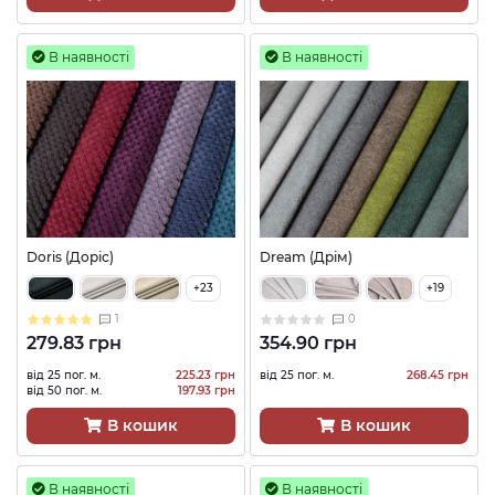
В наявності
В наявності
Doris (Доріс)
Dream (Дрім)
+23
+19
1
0
279.83 грн
354.90 грн
від 25 пог. м.
225.23 грн
від 25 пог. м.
268.45 грн
від 50 пог. м.
197.93 грн
В кошик
В кошик
В наявності
В наявності