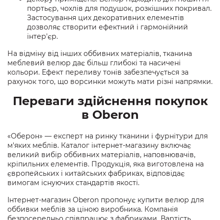
портьєр, чохлів для подушок, розкішних покривал.
Застосування цих декоративних елементів
дозволяє створити ефектний і гармонійний
інтер'єр.
На відміну від інших оббивних матеріалів, тканина
меблевий велюр дає більш глибокі та насичені
кольори. Ефект переливу тонів забезпечується за
рахунок того, що ворсинки можуть мати різні напрямки.
Переваги здійснення покупок
в Oberon
«Оберон» — експерт на ринку тканини і фурнітури для
м'яких меблів. Каталог інтернет-магазину включає
великий вибір оббивних матеріалів, наповнювачів,
кріпильних елементів. Продукція, яка виготовлена​ на
європейських і китайських фабриках, відповідає
вимогам існуючих стандартів якості.
Інтернет-магазин Oberon пропонує купити велюр для
оббивки меблів за ціною виробника. Компанія
безпосередньо співпрацює з фабриками. Вартість