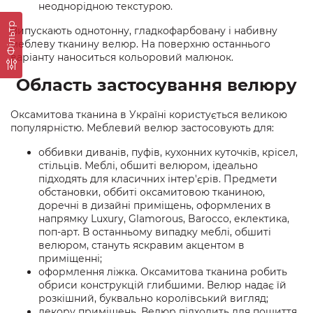
неоднорідною текстурою.
Фільтр
Випускають однотонну, гладкофарбовану і набивну
меблеву тканину велюр. На поверхню останнього
варіанту наноситься кольоровий малюнок.
Область застосування велюру
Оксамитова тканина в Україні користується великою
популярністю. Меблевий велюр застосовують для:
оббивки диванів, пуфів, кухонних куточків, крісел,
стільців. Меблі, обшиті велюром, ідеально
підходять для класичних інтер'єрів. Предмети
обстановки, оббиті оксамитовою тканиною,
доречні в дизайні приміщень, оформлених в
напрямку Luxury, Glamorous, Barocco, еклектика,
поп-арт. В останньому випадку меблі, обшиті
велюром, стануть яскравим акцентом в
приміщенні;
оформлення ліжка. Оксамитова тканина робить
обриси конструкцій глибшими. Велюр надає їй
розкішний, буквально королівський вигляд;
декору приміщень. Велюр підходить для пошиття