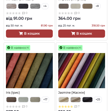
+4
+8
0
0
від
91.00 грн
364.00 грн
від 50 пог. м.
81.90 грн
від 25 пог. м.
318.50 грн
В кошик
В кошик
В наявності
В наявності
Iris (Ірис)
Jasmine (Жасмін)
+17
+25
0
7