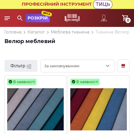
ПРОФЕСІЙНИЙ ІНСТРУМЕНТ
BETA
РОЗКРІЙ
0
Головна
Каталог
Меблева тканина
Тканина Велюр
Велюр меблевий
Фільтр
За замовчуванням
В наявності
В наявності