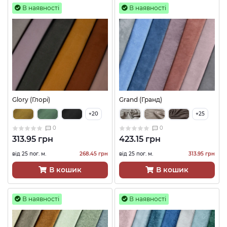
В наявності
В наявності
Glory (Глорі)
Grand (Гранд)
+20
+25
0
0
313.95 грн
423.15 грн
від 25 пог. м.
268.45 грн
від 25 пог. м.
313.95 грн
В кошик
В кошик
В наявності
В наявності