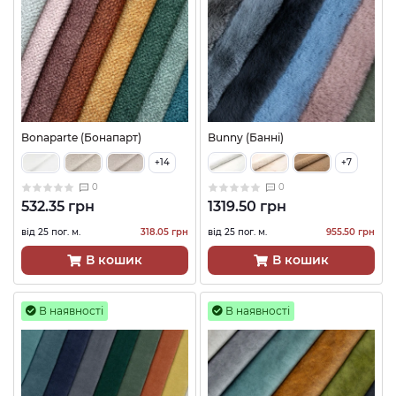
Bonaparte (Бонапарт)
Bunny (Банні)
+14
+7
0
0
532.35 грн
1319.50 грн
від 25 пог. м.
318.05 грн
від 25 пог. м.
955.50 грн
В кошик
В кошик
В наявності
В наявності