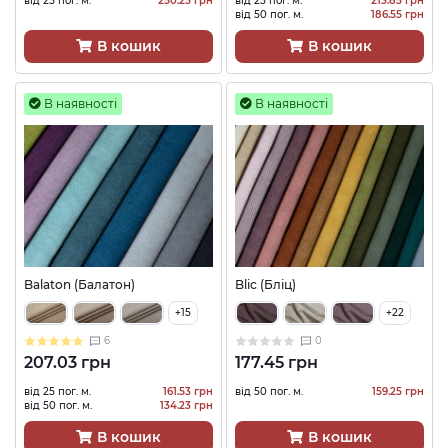
від 25 пог. м.
250.25 грн
від 25 пог. м.
213.85 грн
від 50 пог. м.
186.55 грн
В кошик
В кошик
В наявності
В наявності
Balaton (Балатон)
Blic (Бліц)
+15
+22
6
0
207.03 грн
177.45 грн
від 25 пог. м.
161.53 грн
від 50 пог. м.
159.25 грн
від 50 пог. м.
134.23 грн
В кошик
В кошик