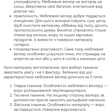
ультрафіолету. Меблевий велюр не вигоряє на
сонці, зберігаючи свій багатий, елегантний вид
довгий час;
практичність. Меблевий велюр добре піддається
очищенню. Для цього використовують суху щітку.
Щоб очистити велюрову оббивку від пилу, досить
пропилососити диван. Виняток становлять тільки
плями від молока, жиру та інших харчових
продуктів. Їх вивести з поверхні матеріалу
складно;
гіпоалергенні властивості. Саме тому меблевий
велюр особливо цінується тими, хто страждає на
алергію на пил або у кого в сім'ях є маленькі діти.
Крім матеріалу виготовлення, при виборі тканини
звертають увагу і на її фактуру. Залежно від цієї
характеристики меблевий велюр ділиться на 3 типи:
Гладка тканина. Особливість меблевого велюру —
ворс розташований перпендикулярно.
Тиснена тканина. На лицьову сторону велюру за
допомогою пресів наносять рельєфний малюнок.
Фасонна тканина. Особливість матеріалу — ворс
загладжується, поверхня відрізняється