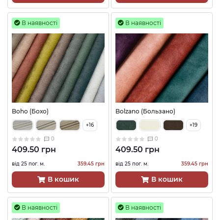
В наявності
В наявності
Boho (Бохо)
Bolzano (Бользано)
+16
+19
0
0
409.50 грн
409.50 грн
від 25 пог. м.
359.45 грн
від 25 пог. м.
359.45 грн
В кошик
В кошик
В наявності
В наявності