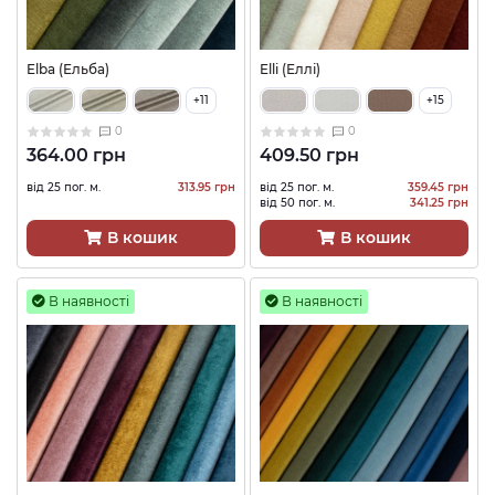
Elba (Ельба)
Elli (Еллі)
+11
+15
0
0
364.00 грн
409.50 грн
від 25 пог. м.
313.95 грн
від 25 пог. м.
359.45 грн
від 50 пог. м.
341.25 грн
В кошик
В кошик
В наявності
В наявності