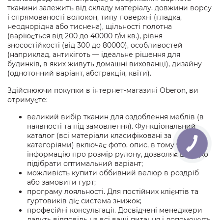
тканини залежить від складу матеріалу, довжини ворсу
і спрямованості волокон, типу поверхні (гладка,
неоднорідна або тиснена), щільності полотна
(варіюється від 200 до 40000 г/м кв.), рівня
зносостійкості (від 300 до 80000), особливостей
(наприклад, антикіготь — ідеальне рішення для
будинків, в яких живуть домашні вихованці), дизайну
(однотонний варіант, абстракція, квіти).
Здійснюючи покупки в інтернет-магазині Oberon, ви
отримуєте:
великий вибір тканин для оздоблення меблів (в
наявності та під замовлення). Функціональний
каталог (всі матеріали класифіковані за
категоріями) включає фото, опис, в тому числі
інформацію про розмір рулону, дозволяє швидко
підібрати оптимальний варіант;
можливість купити оббивний велюр в роздріб
або замовити гурт;
програму лояльності. Для постійних клієнтів та
гуртовиків діє система знижок;
професійні консультації. Досвідчені менеджери
дадуть відповідь на всі ваші питання і допоможуть