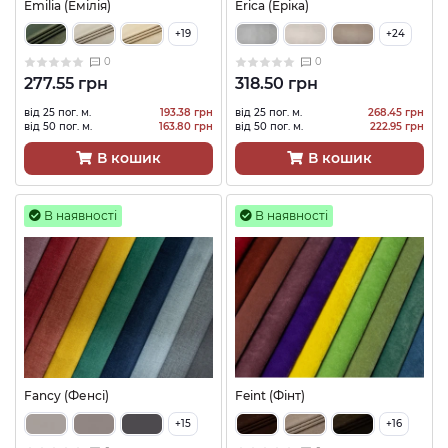
Emilia (Емілія)
Erica (Еріка)
+19
+24
0
0
277.55 грн
318.50 грн
від 25 пог. м.
193.38 грн
від 25 пог. м.
268.45 грн
від 50 пог. м.
163.80 грн
від 50 пог. м.
222.95 грн
В кошик
В кошик
В наявності
В наявності
Fancy (Фенсі)
Feint (Фінт)
+15
+16