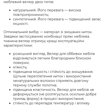
меблевий велюр двох типів:
натуральний. Його перевага — висока
повітропроникність;
синтетичний. Його перевага — підвищений запас
міцності.
Оптимальний вибір — матеріал зі змішаних ниток.
Завдяки застосуванню комбінації пряжі меблева
тканина велюр отримує кращі експлуатаційні
характеристики:
розкішний вигляд. Велюр для оббивки меблів
відрізняється легким благородним блиском
поверхні;
м'якість;
підвищена міцність і стійкість до зношування.
Щільне переплетення ниток і використання
ненатуральних волокон сприяють довгому
терміну служби полотна;
підвищена еластичність. Велюр для меблів не
деформується (не розтягується, оскільки добре
тримає форму) в процесі використання;
стійкість до перепадів температур і впливу