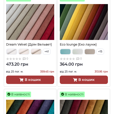
Dream Velvet (Дрім Вельвет)
Eco lounge (Еко лаунж)
+41
+15
0
0
473.20 грн
364.00 грн
від 25 пог. м.
359.45 грн
від 25 пог. м.
313.95 грн
В кошик
В кошик
В наявності
В наявності