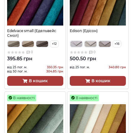
Edelvace small (Едельвейс
Edison (Едісон)
Смол)
+12
+16
0
0
395.85 грн
500.50 грн
від 25 пог. м.
350.35 грн
від 25 пог. м.
340.80 грн
від 50 пог. м.
304.85 грн
В кошик
В кошик
В наявності
В наявності