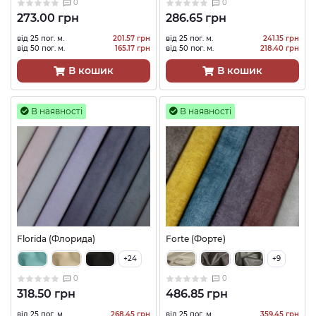
0
0
273.00 грн
286.65 грн
від 25 пог. м.
201.57 грн
від 25 пог. м.
241.15 грн
від 50 пог. м.
165.17 грн
від 50 пог. м.
218.40 грн
В кошик
В кошик
В наявності
В наявності
Florida (Флорида)
Forte (Форте)
+24
+9
0
0
318.50 грн
486.85 грн
від 25 пог. м.
268.45 грн
від 25 пог. м.
359.45 грн