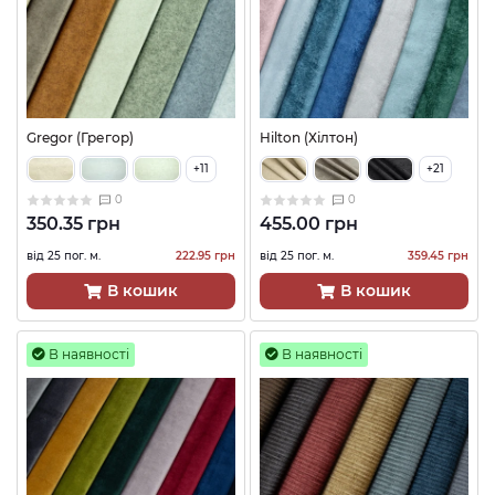
Gregor (Грегор)
Hilton (Хілтон)
+11
+21
0
0
350.35 грн
455.00 грн
від 25 пог. м.
222.95 грн
від 25 пог. м.
359.45 грн
В кошик
В кошик
В наявності
В наявності