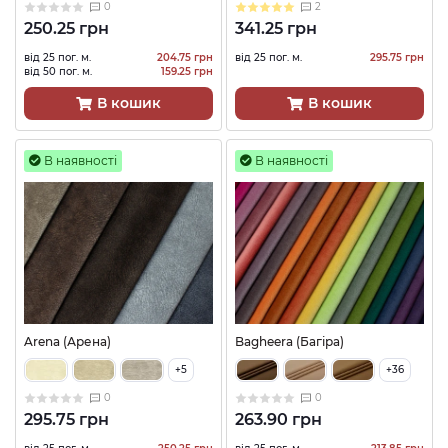
0
2
250.25 грн
341.25 грн
від 25 пог. м.
204.75 грн
від 25 пог. м.
295.75 грн
від 50 пог. м.
159.25 грн
В кошик
В кошик
В наявності
В наявності
Arena (Арена)
Bagheera (Багіра)
+5
+36
0
0
295.75 грн
263.90 грн