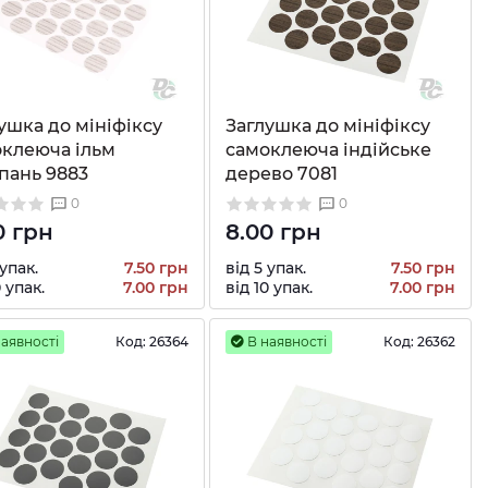
ушка до мініфіксу
Заглушка до мініфіксу
клеюча ільм
самоклеюча індійське
пань 9883
дерево 7081
0
0
0 грн
8.00 грн
 упак.
7.50 грн
від 5 упак.
7.50 грн
0 упак.
7.00 грн
від 10 упак.
7.00 грн
аявності
Код:
26364
В наявності
Код:
26362