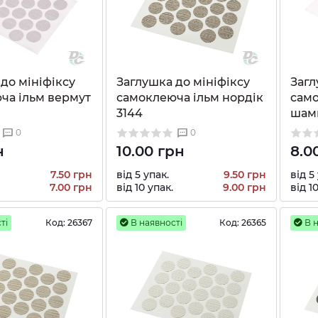
до мініфіксу
Заглушка до мініфіксу
Загл
ча ільм вермут
самоклеюча ільм нордік
само
3144
шам
0
0
н
10.00 грн
8.0
7.50 грн
від 5 упак.
9.50 грн
від 5
7.00 грн
від 10 упак.
9.00 грн
від 1
ті
Код:
26367
В наявності
Код:
26365
В н