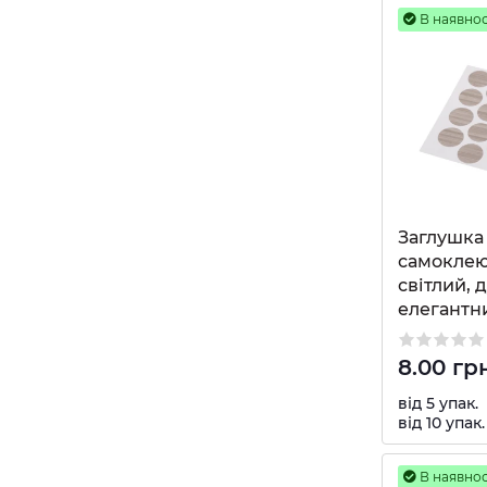
В наявнос
Заглушка 
самоклею
світлий, 
елегантн
8.00 гр
від 5 упак.
від 10 упак.
В наявнос