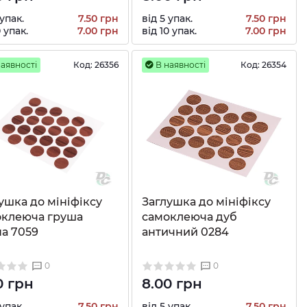
 упак.
7.50 грн
від 5 упак.
7.50 грн
0 упак.
7.00 грн
від 10 упак.
7.00 грн
аявності
Код:
26356
В наявності
Код:
26354
ушка до мініфіксу
Заглушка до мініфіксу
оклеюча груша
самоклеюча дуб
а 7059
античний 0284
0
0
0 грн
8.00 грн
 упак.
7.50 грн
від 5 упак.
7.50 грн