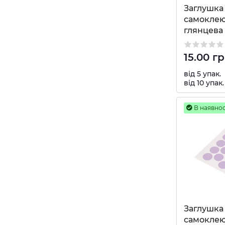
Заглушка 
самоклею
глянцева 
15.00 г
від 5 упак.
від 10 упак.
В наявнос
Заглушка 
самоклею