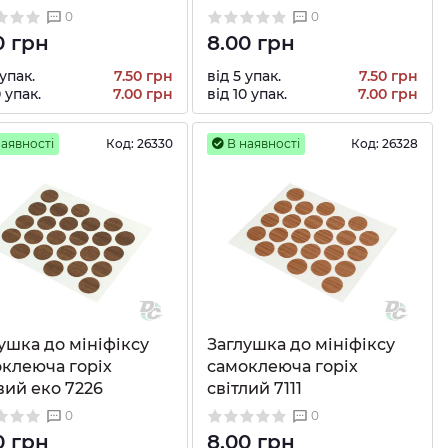
0
0
0 грн
8.00 грн
 упак.
7.50 грн
від 5 упак.
7.50 грн
0 упак.
7.00 грн
від 10 упак.
7.00 грн
аявності
Код:
26330
В наявності
Код:
26328
ушка до мініфіксу
Заглушка до мініфіксу
клеюча горіх
самоклеюча горіх
вий еко 7226
світлий 7111
0
0
0 грн
8.00 грн