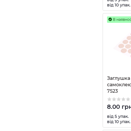
від 10 упак.
В наявнос
Заглушка 
самоклею
7523
8.00 гр
від 5 упак.
від 10 упак.