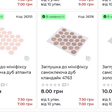
7.00 грн
від 10 упак.
9.00 грн
від 1
ті
Код:
26355
В наявності
Код:
26316
В н
до мініфіксу
Заглушка до мініфіксу
Загл
ча дуб атланта
самоклеюча дуб
само
кландайк 4763
золо
0
0
н
8.00 грн
10.
7.50 грн
від 5 упак.
7.50 грн
від 5
7.00 грн
від 10 упак.
7.00 грн
від 1