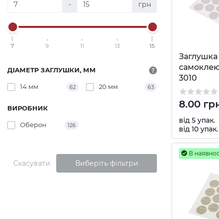
-
грн
7
9
11
13
15
Заглушка 
самоклею
ДІАМЕТР ЗАГЛУШКИ, ММ
3010
14 мм
20 мм
62
63
8.00 гр
ВИРОБНИК
від 5 упак.
Оберон
126
від 10 упак.
В наявнос
Скасувати
Виберіть фільтри