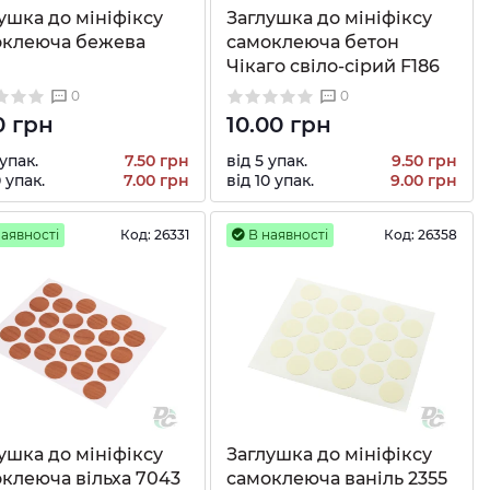
ушка до мініфіксу
Заглушка до мініфіксу
оклеюча бежева
самоклеюча бетон
Чікаго свіло-сірий F186
0
0
0 грн
10.00 грн
 упак.
7.50 грн
від 5 упак.
9.50 грн
0 упак.
7.00 грн
від 10 упак.
9.00 грн
аявності
Код:
26331
В наявності
Код:
26358
ушка до мініфіксу
Заглушка до мініфіксу
клеюча вільха 7043
самоклеюча ваніль 2355