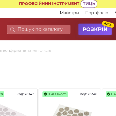
ПРОФЕСІЙНИЙ ІНСТРУМЕНТ
Майстри
Портфоліо
BETA
РОЗКРІЙ
 конфірматів та мініфіксів
ті
Код:
26347
В наявності
Код:
26346
В н