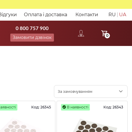
Відгуки
Оплата і доставка
Контакти
RU
UA
0 800 757 900
0
Замовити дзвінок
За замовчуванням
аявності
Код:
26345
В наявності
Код:
26343