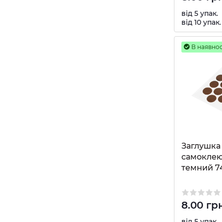
від 5 упак.
від 10 упак.
В наявнос
Заглушка 
самоклею
темний 7
8.00 гр
від 5 упак.