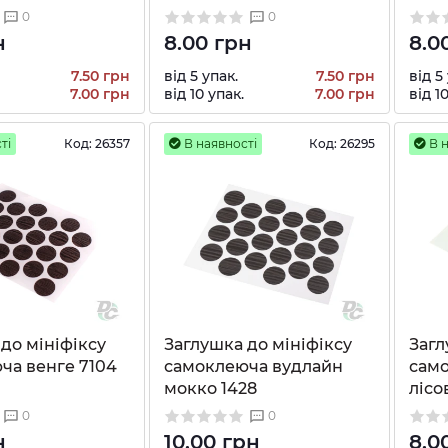
0
0
н
8.00 грн
8.0
7.50 грн
від 5 упак.
7.50 грн
від 5
7.00 грн
від 10 упак.
7.00 грн
від 1
ті
Код:
26357
В наявності
Код:
26295
В н
до мініфіксу
Заглушка до мініфіксу
Загл
ча венге 7104
самоклеюча вудлайн
само
мокко 1428
лісо
0
0
н
10.00 грн
8.0