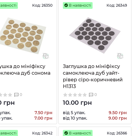
аявності
Код:
26350
В наявності
Код:
26349
ушка до мініфіксу
Заглушка до мініфіксу
оклеюча дуб сонома
самоклеюча дуб уайт-
рівер сіро-коричневий
H1313
0
0
0 грн
10.00 грн
 упак.
7.50 грн
від 5 упак.
9.50 грн
0 упак.
7.00 грн
від 10 упак.
9.00 грн
аявності
Код:
26342
В наявності
Код:
26366