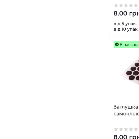
8.00 гр
від 5 упак.
від 10 упак.
В наявнос
Заглушка 
самоклею
8.00 гр