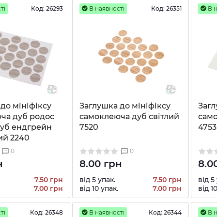
ті
Код:
26293
В наявності
Код:
26351
В н
до мініфіксу
Заглушка до мініфіксу
Загл
ча дуб родос
самоклеюча дуб світлий
сам
дуб ендгрейн
7520
4753
ий 2240
0
0
н
8.00 грн
8.0
7.50 грн
від 5 упак.
7.50 грн
від 5
7.00 грн
від 10 упак.
7.00 грн
від 1
ті
Код:
26348
В наявності
Код:
26344
В н