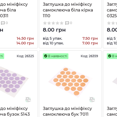
до мініфіксу
Заглушка до мініфіксу
Загл
ча біла
самоклеюча біла кірка
сам
0311
1110
0325
0
0
рн
8.00 грн
8.0
14.50 грн
від 5 упак.
7.50 грн
від 5
14.00 грн
від 10 упак.
7.00 грн
від 1
ті
Код:
26325
В наявності
Код:
26359
В н
до мініфіксу
Заглушка до мініфіксу
Загл
ча бузок 5143
самоклеюча бук 7011
само