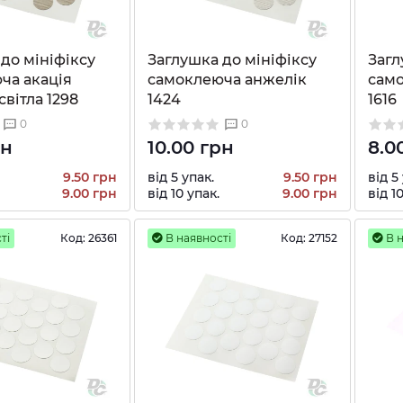
до мініфіксу
Заглушка до мініфіксу
Загл
ча акація
самоклеюча анжелік
сам
світла 1298
1424
1616
0
0
рн
10.00 грн
8.0
9.50 грн
від 5 упак.
9.50 грн
від 5
9.00 грн
від 10 упак.
9.00 грн
від 1
ті
Код:
26361
В наявності
Код:
27152
В н