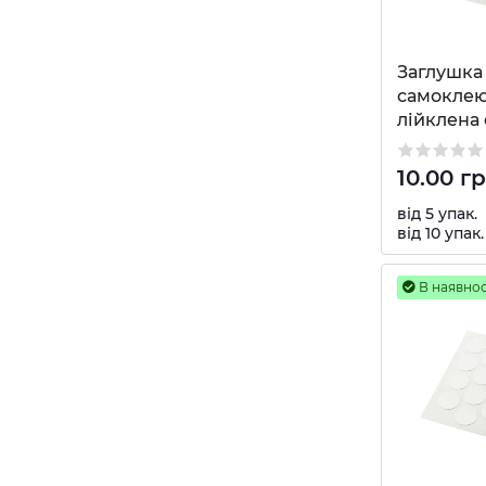
Заглушка 
самоклею
лійклена 
10.00 г
від 5 упак.
від 10 упак.
В наявнос