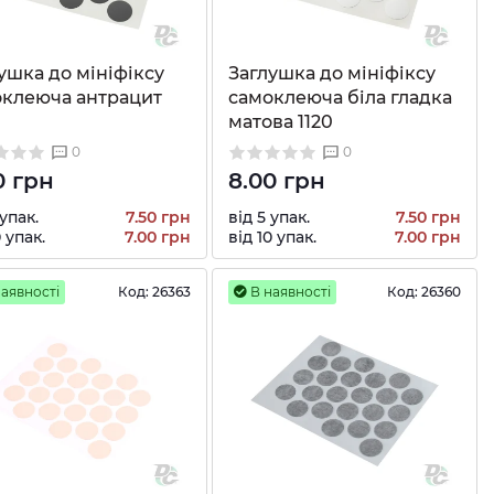
ушка до мініфіксу
Заглушка до мініфіксу
оклеюча антрацит
самоклеюча біла гладка
матова 1120
0
0
0 грн
8.00 грн
 упак.
7.50 грн
від 5 упак.
7.50 грн
0 упак.
7.00 грн
від 10 упак.
7.00 грн
аявності
Код:
26363
В наявності
Код:
26360