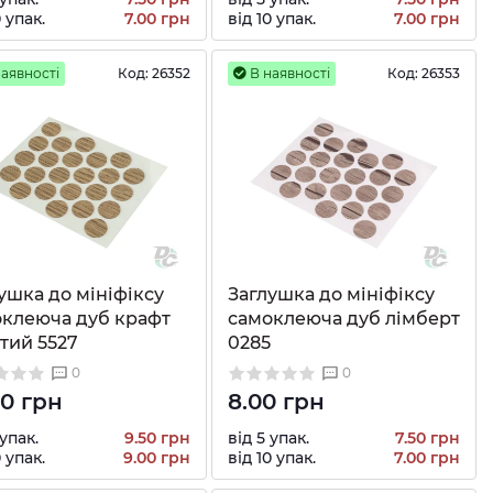
0 упак.
7.00 грн
від 10 упак.
7.00 грн
аявності
Код:
26352
В наявності
Код:
26353
ушка до мініфіксу
Заглушка до мініфіксу
клеюча дуб крафт
самоклеюча дуб лімберт
тий 5527
0285
0
0
00 грн
8.00 грн
 упак.
9.50 грн
від 5 упак.
7.50 грн
0 упак.
9.00 грн
від 10 упак.
7.00 грн