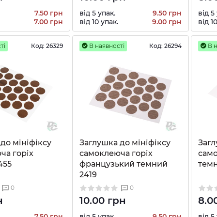
7.50 грн
від 5 упак.
9.50 грн
від 5
7.00 грн
від 10 упак.
9.00 грн
від 1
ті
Код:
26329
В наявності
Код:
26294
В н
до мініфіксу
Заглушка до мініфіксу
Загл
ча горіх
самоклеюча горіх
сам
455
французький темний
темн
2419
0
0
н
10.00 грн
8.0
7.50 грн
від 5 упак.
9.50 грн
від 5