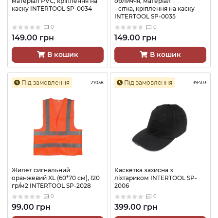
матеріал PVC, кріплення на
обличчя, матеріал
каску INTERTOOL SP-0034
- сітка, кріплення на каску
INTERTOOL SP-0035
0
0
149.00 грн
149.00 грн
В кошик
В кошик
Під замовлення
Під замовлення
27038
39403
Жилет сигнальний
Каскетка захисна з
оранжевий XL (60*70 см), 120
ліхтариком INTERTOOL SP-
гр/м2 INTERTOOL SP-2028
2006
0
0
99.00 грн
399.00 грн