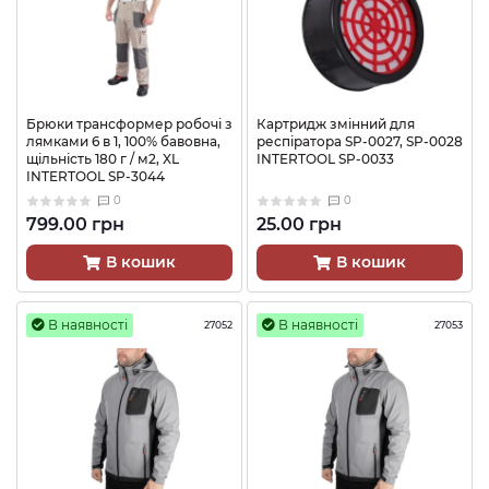
Брюки трансформер робочі з
Картридж змінний для
лямками 6 в 1, 100% бавовна,
респіратора SP-0027, SP-0028
щільність 180 г / м2, XL
INTERTOOL SP-0033
INTERTOOL SP-3044
0
0
799.00 грн
25.00 грн
В кошик
В кошик
В наявності
В наявності
27052
27053