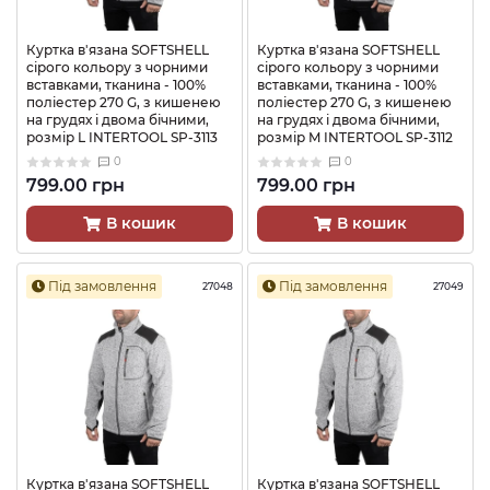
Куртка в'язана SOFTSHELL
Куртка в'язана SOFTSHELL
сірого кольору з чорними
сірого кольору з чорними
вставками, тканина - 100%
вставками, тканина - 100%
поліестер 270 G, з кишенею
поліестер 270 G, з кишенею
на грудях і двома бічними,
на грудях і двома бічними,
розмір L INTERTOOL SP-3113
розмір M INTERTOOL SP-3112
0
0
799.00 грн
799.00 грн
В кошик
В кошик
Під замовлення
Під замовлення
27048
27049
Куртка в'язана SOFTSHELL
Куртка в'язана SOFTSHELL