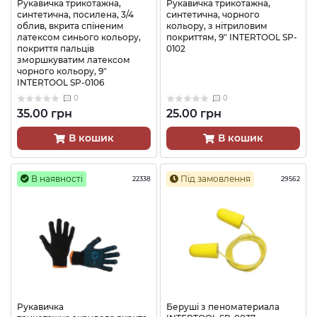
Рукавичка трикотажна,
Рукавичка трикотажна,
синтетична, посилена, 3/4
синтетична, чорного
облив, вкрита спіненим
кольору, з нітриловим
латексом синього кольору,
покриттям, 9" INTERTOOL SP-
покриття пальців
0102
зморшкуватим латексом
чорного кольору, 9"
INTERTOOL SP-0106
0
0
35.00 грн
25.00 грн
В кошик
В кошик
В наявності
Під замовлення
22338
29562
Рукавичка
Беруші з пеноматериала