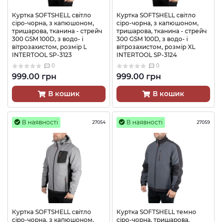
Куртка SOFTSHELL світло
Куртка SOFTSHELL світло
сіро-чорна, з капюшоном,
сіро-чорна, з капюшоном,
тришарова, тканина - стрейч
тришарова, тканина - стрейч
300 GSM 100D, з водо- і
300 GSM 100D, з водо- і
вітрозахистом, розмір L
вітрозахистом, розмір XL
INTERTOOL SP-3123
INTERTOOL SP-3124
0
0
999.00 грн
999.00 грн
В кошик
В кошик
В наявності
В наявності
27054
27059
Куртка SOFTSHELL світло
Куртка SOFTSHELL темно
сіро-чорна, з капюшоном,
сіро-чорна, тришарова,