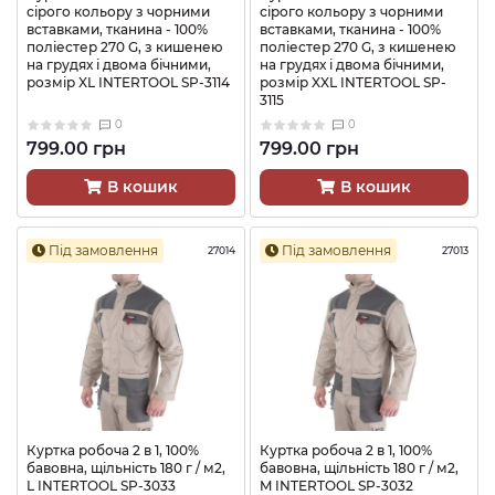
сірого кольору з чорними
сірого кольору з чорними
вставками, тканина - 100%
вставками, тканина - 100%
поліестер 270 G, з кишенею
поліестер 270 G, з кишенею
на грудях і двома бічними,
на грудях і двома бічними,
розмір XL INTERTOOL SP-3114
розмір XXL INTERTOOL SP-
3115
0
0
799.00 грн
799.00 грн
В кошик
В кошик
Під замовлення
Під замовлення
27014
27013
Куртка робоча 2 в 1, 100%
Куртка робоча 2 в 1, 100%
бавовна, щільність 180 г / м2,
бавовна, щільність 180 г / м2,
L INTERTOOL SP-3033
M INTERTOOL SP-3032