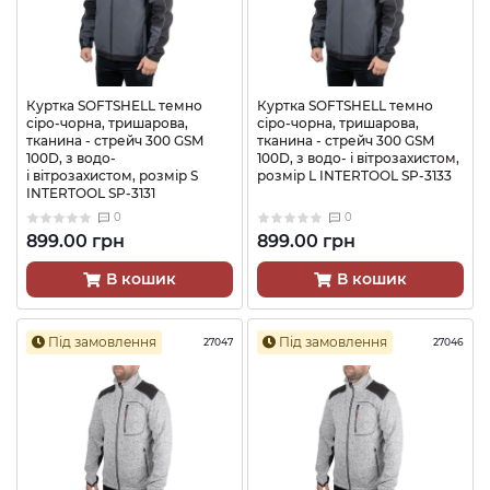
Куртка SOFTSHELL темно
Куртка SOFTSHELL темно
сіро-чорна, тришарова,
сіро-чорна, тришарова,
тканина - стрейч 300 GSM
тканина - стрейч 300 GSM
100D, з водо-
100D, з водо- і вітрозахистом,
і вітрозахистом, розмір S
розмір L INTERTOOL SP-3133
INTERTOOL SP-3131
0
0
899.00 грн
899.00 грн
В кошик
В кошик
Під замовлення
Під замовлення
27047
27046