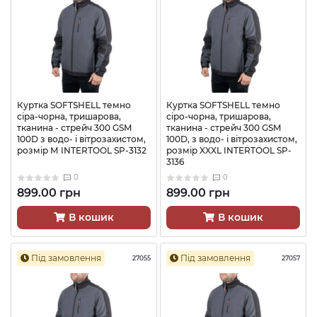
Куртка SOFTSHELL темно
Куртка SOFTSHELL темно
сіра-чорна, тришарова,
сіро-чорна, тришарова,
тканина - стрейч 300 GSM
тканина - стрейч 300 GSM
100D з водо- і вітрозахистом,
100D, з водо- і вітрозахистом,
розмір М INTERTOOL SP-3132
розмір XXXL INTERTOOL SP-
3136
0
0
899.00 грн
899.00 грн
В кошик
В кошик
Під замовлення
Під замовлення
27055
27057