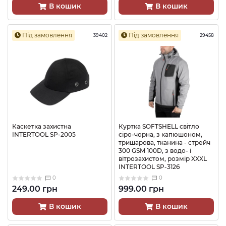
В кошик
В кошик
Під замовлення
Під замовлення
39402
29458
Каскетка захистна
Куртка SOFTSHELL світло
INTERTOOL SP-2005
сіро-чорна, з капюшоном,
тришарова, тканина - стрейч
300 GSM 100D, з водо- і
вітрозахистом, розмір XXXL
INTERTOOL SP-3126
0
0
249.00 грн
999.00 грн
В кошик
В кошик