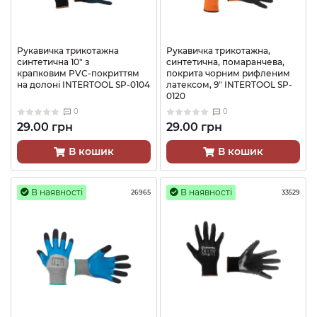
Рукавичка трикотажна
Рукавичка трикотажна,
синтетична 10" з
синтетична, помаранчева,
крапковим PVC-покриттям
покрита чорним рифленим
на долоні INTERTOOL SP-0104
латексом, 9" INTERTOOL SP-
0120
0
0
29.00 грн
29.00 грн
В кошик
В кошик
В наявності
В наявності
26965
33529