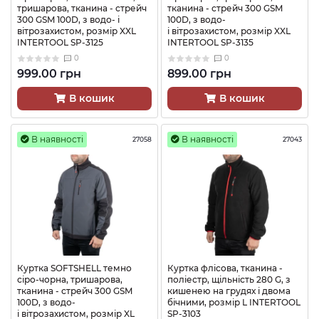
тришарова, тканина - стрейч
тканина - стрейч 300 GSM
300 GSM 100D, з водо- і
100D, з водо-
вітрозахистом, розмір XXL
і вітрозахистом, розмір XXL
INTERTOOL SP-3125
INTERTOOL SP-3135
0
0
999.00 грн
899.00 грн
В кошик
В кошик
В наявності
В наявності
27058
27043
Куртка SOFTSHELL темно
Куртка флісова, тканина -
сіро-чорна, тришарова,
поліестр, щільність 280 G, з
тканина - стрейч 300 GSM
кишенею на грудях і двома
100D, з водо-
бічними, розмір L INTERTOOL
і вітрозахистом, розмір XL
SP-3103