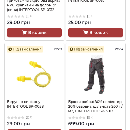
трикотажна акрилова вкрита
INTERTOOL SP-0037
PVC крапками на долоні 9"
(синя) INTERTOOL SP-0132
0
0
29.00 грн
25.00 грн
В кошик
В кошик
Під замовлення
Під замовлення
29563
27004
Беруші з силікону
Брюки робочі 80% поліестер,
INTERTOOL SP-0038
20% бавовна, щільність 260 г /
м2, L INTERTOOL SP-3013
0
0
29.00 грн
699.00 грн