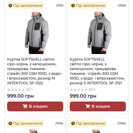
Під замовлення
Під замовлення
27051
27050
Куртка SOFTSHELL світло
Куртка SOFTSHELL
сіро-чорна, з капюшоном,
світло сіро-чорна, з
тришарова, тканина -
капюшоном, тришарова,
стрейч 300 GSM 100D, з водо-
тканина - стрейч 300 GSM
і вітрозахистом, розмір М
100D, з водо- і вітрозахистом,
INTERTOOL SP-3122
розмір S INTERTOOL SP-3121
0
0
999.00 грн
999.00 грн
В кошик
В кошик
Під замовлення
Під замовлення
27056
27060