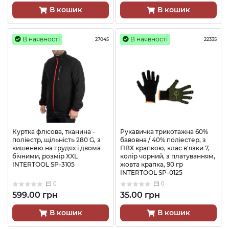
В кошик
В кошик
В наявності
В наявності
27045
22335
Куртка флісова, тканина -
Рукавичка трикотажна 60%
поліестр, щільність 280 G, з
бавовна / 40% поліестер, з
кишенею на грудях і двома
ПВХ крапкою, клас в'язки 7,
бічними, розмір XXL
колір чорний, з платуванням,
INTERTOOL SP-3105
жовта крапка, 90 гр
INTERTOOL SP-0125
0
0
599.00 грн
35.00 грн
В кошик
В кошик